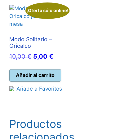
¡Oferta sólo online!
Modo Solitario –
Oricalco
El
El
10,00
€
5,00
€
precio
precio
original
actual
Añadir al carrito
era:
es:
Añade a Favoritos
10,00 €.
5,00 €.
Productos
relacionados