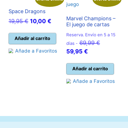
Space Dragons
Marvel Champions –
El
El
19,95
€
10,00
€
El juego de cartas
precio
precio
Reserva. Envío en 5 a 15
original
actual
Añadir al carrito
El
69,99
€
días -
era:
es:
El
precio
Añade a Favoritos
59,95
€
19,95 €.
10,00 €.
precio
original
actual
era:
Añadir al carrito
es:
69,99 €.
Añade a Favoritos
59,95 €.