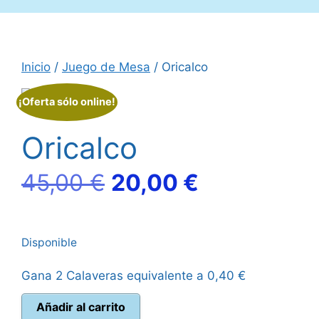
Inicio
/
Juego de Mesa
/ Oricalco
¡Oferta sólo online!
Oricalco
El
El
45,00
€
20,00
€
precio
precio
Disponible
original
actual
Gana 2 Calaveras equivalente a
0,40
€
era:
es:
Oricalco
Añadir al carrito
45,00 €.
20,00 €.