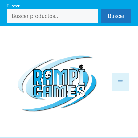
Saltar
Buscar
al
Buscar
contenido
Menú