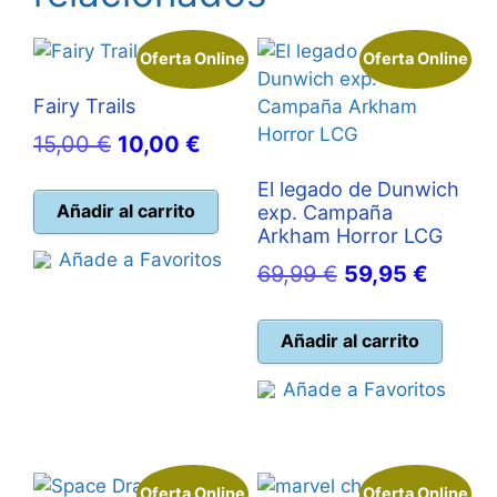
Oferta Online
Oferta Online
Fairy Trails
El
El
15,00
€
10,00
€
precio
precio
El legado de Dunwich
original
actual
Añadir al carrito
exp. Campaña
Arkham Horror LCG
era:
es:
Añade a Favoritos
El
El
69,99
€
59,95
€
15,00 €.
10,00 €.
precio
precio
original
actual
Añadir al carrito
era:
es:
Añade a Favoritos
69,99 €.
59,95 
Oferta Online
Oferta Online