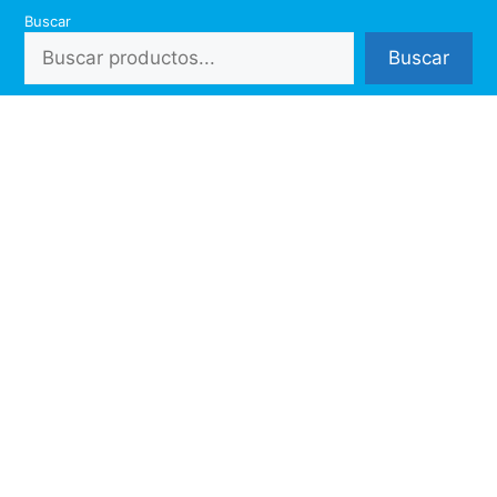
Saltar
Buscar
al
Buscar
contenido