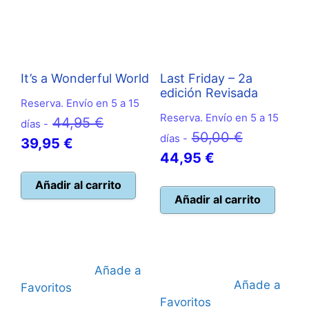
It’s a Wonderful World
Last Friday – 2a
edición Revisada
Reserva. Envío en 5 a 15
Reserva. Envío en 5 a 15
El
44,95
€
días -
El
50,00
€
días -
El
precio
39,95
€
El
precio
44,95
€
precio
original
precio
original
actual
era:
Añadir al carrito
actual
era:
Añadir al carrito
es:
44,95 €.
es:
50,00 €.
39,95 €.
44,95 €.
Añade a
Añade a
Favoritos
Favoritos