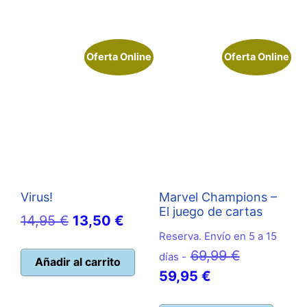
Oferta Online
Oferta Online
Virus!
Marvel Champions –
El juego de cartas
El
El
14,95
€
13,50
€
Reserva. Envío en 5 a 15
precio
precio
El
69,99
€
días -
original
actual
Añadir al carrito
El
precio
59,95
€
era:
es:
precio
original
14,95 €.
13,50 €.