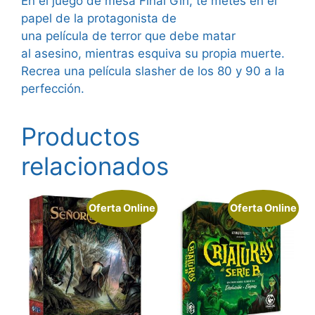
En el juego de mesa Final Girl, te metes en el
papel de la protagonista de
una película de terror que debe matar
al asesino, mientras esquiva su propia muerte.
Recrea una película slasher de los 80 y 90 a la
perfección.
Productos
relacionados
Oferta Online
Oferta Online