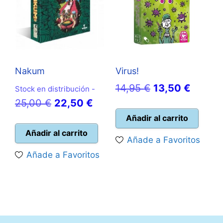
Nakum
Virus!
El
El
14,95
€
13,50
€
Stock en distribución -
El
El
precio
precio
25,00
€
22,50
€
precio
precio
original
actual
Añadir al carrito
original
actual
era:
es:
Añadir al carrito
Añade a Favoritos
era:
es:
14,95 €.
13,50 
Añade a Favoritos
25,00 €.
22,50 €.