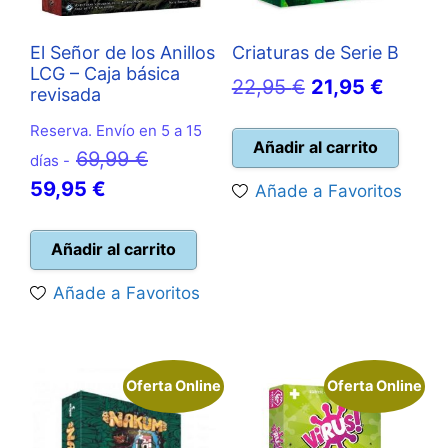
El Señor de los Anillos
Criaturas de Serie B
LCG – Caja básica
El
El
22,95
€
21,95
€
revisada
precio
precio
Reserva. Envío en 5 a 15
original
actual
Añadir al carrito
El
69,99
€
días -
era:
es:
El
precio
59,95
€
Añade a Favoritos
22,95 €.
21,95 
precio
original
actual
era:
Añadir al carrito
es:
69,99 €.
Añade a Favoritos
59,95 €.
Oferta Online
Oferta Online