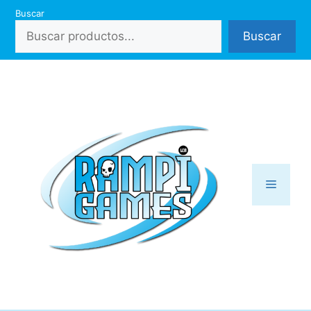
Saltar
Buscar
al
Buscar
contenido
Menú