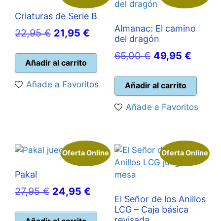
Criaturas de Serie B
Almanac: El camino
El
El
22,95
€
21,95
€
del dragón
precio
precio
El
El
65,00
€
49,95
€
original
actual
Añadir al carrito
precio
precio
era:
es:
original
actual
Añade a Favoritos
Añadir al carrito
22,95 €.
21,95 €.
era:
es:
Añade a Favoritos
65,00 €.
49,95 
Oferta Online
Oferta Online
Pakal
El
El
27,95
€
24,95
€
El Señor de los Anillos
precio
precio
LCG – Caja básica
original
actual
revisada
Añadir al carrito