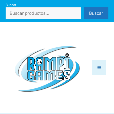
Saltar
Buscar
al
Buscar
contenido
Menú