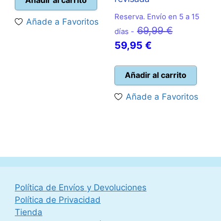
era:
es:
Reserva. Envío en 5 a 15
Añade a Favoritos
27,95 €.
24,95 €.
El
69,99
€
días -
El
precio
59,95
€
precio
original
actual
era:
Añadir al carrito
es:
69,99 €.
Añade a Favoritos
59,95 €.
Política de Envíos y Devoluciones
Política de Privacidad
Tienda