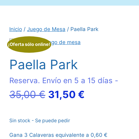
Inicio
/
Juego de Mesa
/ Paella Park
¡Oferta sólo online!
Paella Park
Reserva. Envío en 5 a 15 días -
El
El
35,00
€
31,50
€
precio
precio
Sin stock - Se puede pedir
original
actual
Gana 3 Calaveras equivalente a
0,60
€
era:
es: