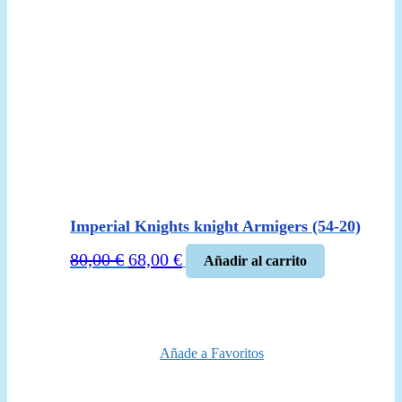
Imperial Knights knight Armigers (54-20)
El
El
80,00
€
68,00
€
Añadir al carrito
precio
precio
original
actual
era:
es:
80,00 €.
68,00 €.
Añade a Favoritos