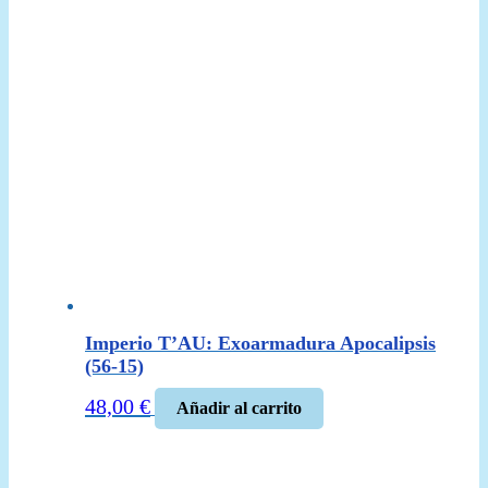
Imperio T’AU: Exoarmadura Apocalipsis
(56-15)
48,00
€
Añadir al carrito