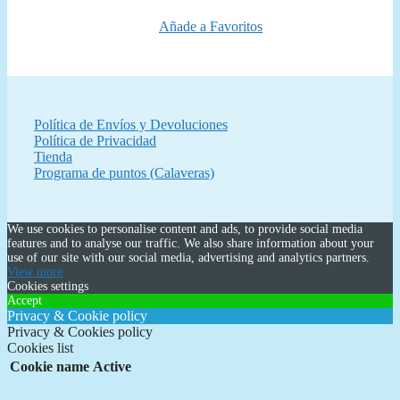
Añade a Favoritos
Política de Envíos y Devoluciones
Política de Privacidad
Tienda
Programa de puntos (Calaveras)
We use cookies to personalise content and ads, to provide social media
features and to analyse our traffic. We also share information about your
use of our site with our social media, advertising and analytics partners.
View more
Cookies settings
Accept
Privacy & Cookie policy
Privacy & Cookies policy
Cookies list
Cookie name
Active