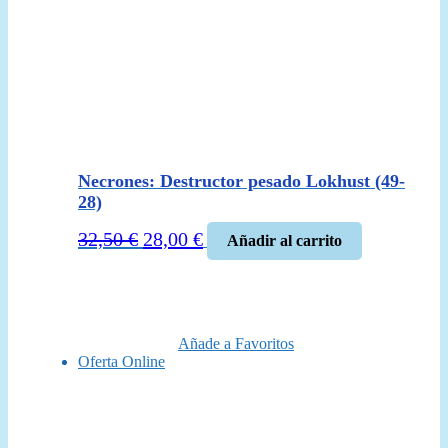
Necrones: Destructor pesado Lokhust (49-
28)
El
El
32,50
€
28,00
€
Añadir al carrito
precio
precio
original
actual
era:
es:
32,50 €.
28,00 €.
Añade a Favoritos
Oferta Online