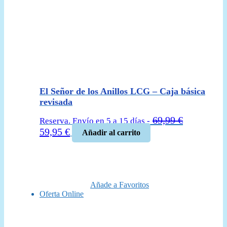
El Señor de los Anillos LCG – Caja básica
revisada
69,99
€
Reserva. Envío en 5 a 15 días -
El
El
59,95
€
Añadir al carrito
precio
precio
original
actual
era:
es:
69,99 €.
59,95 €.
Añade a Favoritos
Oferta Online