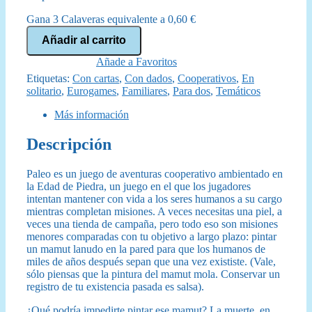
original
actual
Gana 3 Calaveras equivalente a
0,60
€
era:
es:
Paleo
Añadir al carrito
cantidad
44,99 €.
39,95 €.
Añade a Favoritos
Etiquetas:
Con cartas
,
Con dados
,
Cooperativos
,
En
solitario
,
Eurogames
,
Familiares
,
Para dos
,
Temáticos
Más información
Descripción
Paleo es un juego de aventuras cooperativo ambientado en
la Edad de Piedra, un juego en el que los jugadores
intentan mantener con vida a los seres humanos a su cargo
mientras completan misiones. A veces necesitas una piel, a
veces una tienda de campaña, pero todo eso son misiones
menores comparadas con tu objetivo a largo plazo: pintar
un mamut lanudo en la pared para que los humanos de
miles de años después sepan que una vez exististe. (Vale,
sólo piensas que la pintura del mamut mola. Conservar un
registro de tu existencia pasada es salsa).
¿Qué podría impedirte pintar ese mamut? La muerte, en