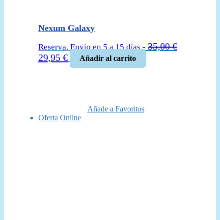
Nexum Galaxy
35,00
€
Reserva. Envío en 5 a 15 días -
El
El
29,95
€
Añadir al carrito
precio
precio
original
actual
era:
es:
35,00 €.
29,95 €.
Añade a Favoritos
Oferta Online