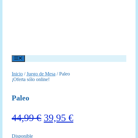
Menú
Inicio
/
Juego de Mesa
/ Paleo
¡Oferta sólo online!
Paleo
El
El
44,99
€
39,95
€
precio
precio
Disponible