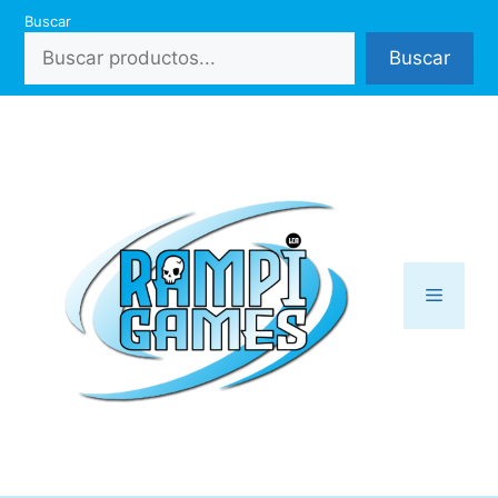
Saltar
Buscar
al
Buscar
contenido
Menú