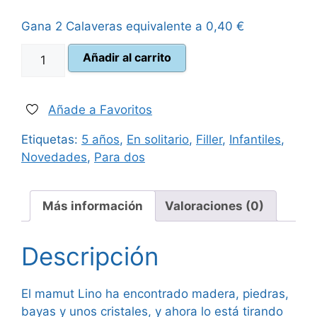
original
actual
Gana 2 Calaveras equivalente a
0,40
€
era:
es:
Paleolino
Añadir al carrito
30,00 €.
26,95 €.
cantidad
Añade a Favoritos
Etiquetas:
5 años
,
En solitario
,
Filler
,
Infantiles
,
Novedades
,
Para dos
Más información
Valoraciones (0)
Descripción
El mamut Lino ha encontrado madera, piedras,
bayas y unos cristales, y ahora lo está tirando