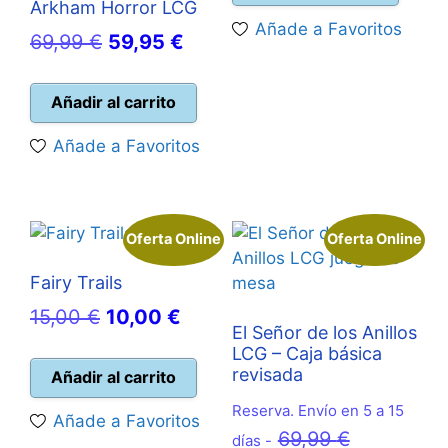
Arkham Horror LCG
era:
es:
Añade a Favoritos
El
El
69,99
€
59,95
€
19,95 €.
10,00 
precio
precio
original
actual
Añadir al carrito
era:
es:
Añade a Favoritos
69,99 €.
59,95 €.
Oferta Online
Oferta Online
Fairy Trails
El
El
15,00
€
10,00
€
El Señor de los Anillos
precio
precio
LCG – Caja básica
original
actual
revisada
Añadir al carrito
era:
es:
Reserva. Envío en 5 a 15
Añade a Favoritos
15,00 €.
10,00 €.
El
69,99
€
días -