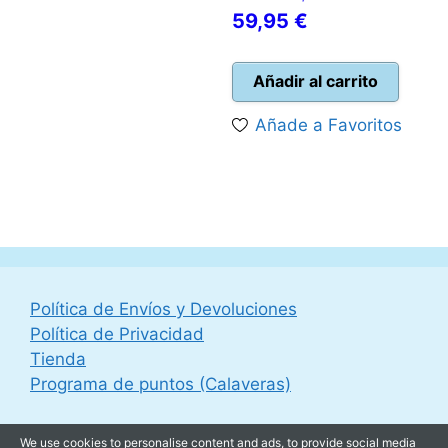
El
precio
59,95
€
precio
original
actual
era:
Añadir al carrito
es:
69,99 €.
Añade a Favoritos
59,95 €.
Política de Envíos y Devoluciones
Política de Privacidad
Tienda
Programa de puntos (Calaveras)
We use cookies to personalise content and ads, to provide social media