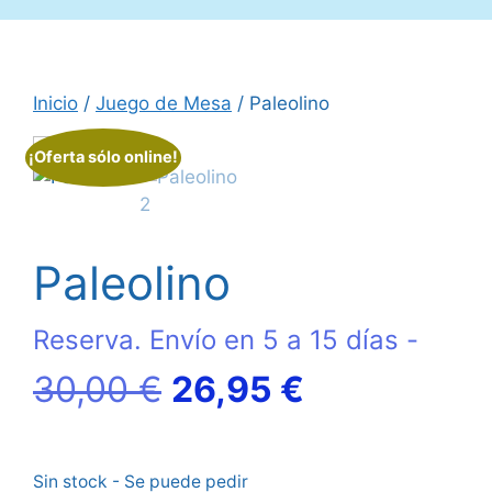
Inicio
/
Juego de Mesa
/ Paleolino
¡Oferta sólo online!
Paleolino
Reserva. Envío en 5 a 15 días -
El
El
30,00
€
26,95
€
precio
precio
Sin stock - Se puede pedir