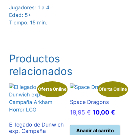
Jugadores: 1 a 4
Edad: 5+
Tiempo: 15 min.
Productos
relacionados
Oferta Online
Oferta Online
Space Dragons
El
El
19,95
€
10,00
€
precio
precio
El legado de Dunwich
original
actual
Añadir al carrito
exp. Campaña