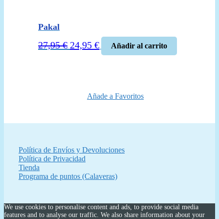
Pakal
El
El
27,95
€
24,95
€
Añadir al carrito
precio
precio
original
actual
era:
es:
27,95 €.
24,95 €.
Añade a Favoritos
Política de Envíos y Devoluciones
Política de Privacidad
Tienda
Programa de puntos (Calaveras)
We use cookies to personalise content and ads, to provide social media
features and to analyse our traffic. We also share information about your