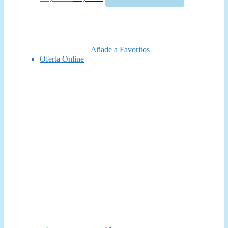
precio
precio
original
actual
era:
es:
24,99 €.
22,50 €.
Añade a Favoritos
Oferta Online