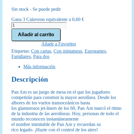
precio
precio
Sin stock - Se puede pedir
original
actual
Gana 3 Calaveras equivalente a
0,60
€
era:
es:
Panam
cantidad
39,95 €.
35,95 €.
Añadir al carrito
Añade a Favoritos
Etiquetas:
Con cartas
,
Con miniaturas
,
Eurogames
,
Familiares
,
Para dos
Más información
Descripción
Pan Am es un juego de mesa en el que los jugadores
competirán para construir la mayor aerolínea. Desde los
albores de los vuelos transoceánicos hasta
los glamurosos jet-liners de los 60, Pan Am marcó el ritmo
de la industria de las aerolíneas. Hoy, personas de todo el
mundo reconocen instantáneamente
el nombre inimitable de Pan Am y recuerdan su
rico legado. ¡Hazte con el control de los aires!