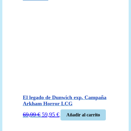
El legado de Dunwich exp. Campaña
Arkham Horror LCG
El
El
69,99
€
59,95
€
Añadir al carrito
precio
precio
original
actual