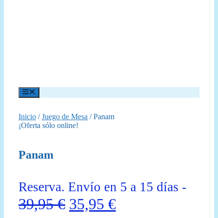
Menú
Inicio
/
Juego de Mesa
/ Panam
¡Oferta sólo online!
Panam
Reserva. Envío en 5 a 15 días -
El
El
39,95
€
35,95
€