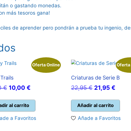
pitán o gastando monedas.
con más tesoros gana!
áciles de aprender pero pondrán a prueba tu ingenio, d
dos
Oferta Online
Oferta
Trails
Criaturas de Serie B
El
El
El
El
0
€
10,00
€
22,95
€
21,95
€
precio
precio
precio
preci
original
actual
original
actua
dir al carrito
Añadir al carrito
era:
es:
era:
es:
ade a Favoritos
Añade a Favoritos
15,00 €.
10,00 €.
22,95 €.
21,95