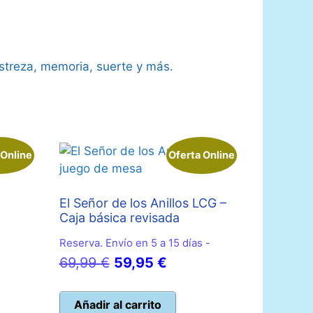
estreza, memoria, suerte y más.
 Online
Oferta Online
El Señor de los Anillos LCG –
Caja básica revisada
o
Reserva. Envío en 5 a 15 días -
l
El
El
69,99
€
59,95
€
precio
precio
 €.
original
actual
Añadir al carrito