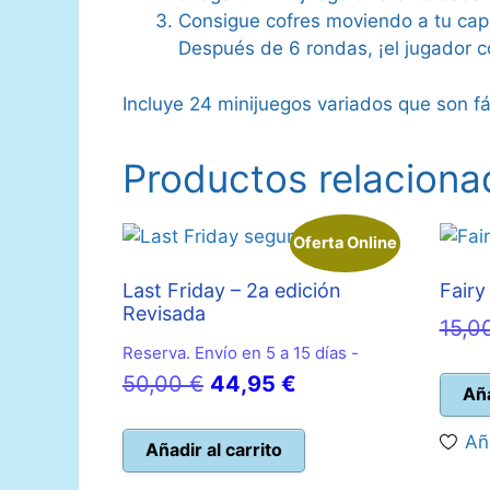
Consigue cofres moviendo a tu ca
Después de 6 rondas, ¡el jugador 
Incluye 24 minijuegos variados que son f
Productos relaciona
Oferta Online
Last Friday – 2a edición
Fairy 
Revisada
15,0
Reserva. Envío en 5 a 15 días -
El
El
50,00
€
44,95
€
Aña
precio
precio
Añ
original
actual
Añadir al carrito
era:
es: