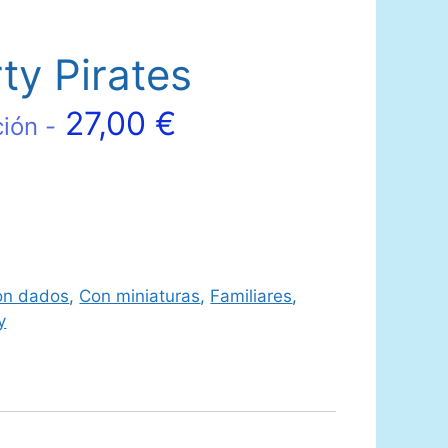
ty Pirates
27,00
€
ción -
on dados
,
Con miniaturas
,
Familiares
,
y