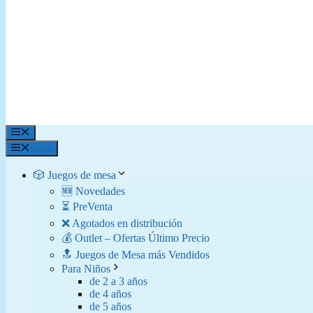
Menú
Menú
🎲 Juegos de mesa
🆕 Novedades
⏳ PreVenta
❌ Agotados en distribución
💰 Outlet – Ofertas Último Precio
🔝 Juegos de Mesa más Vendidos
Para Niños
de 2 a 3 años
de 4 años
de 5 años