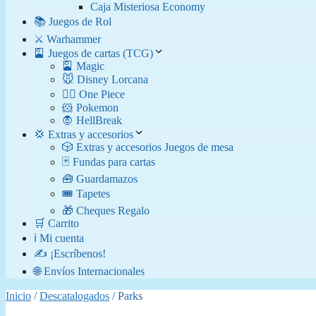
Caja Misteriosa Economy
📚 Juegos de Rol
⚔️ Warhammer
🎴 Juegos de cartas (TCG)
🎴 Magic
🐭 Disney Lorcana
🏴‍☠️ One Piece
🐹 Pokemon
🧛​ HellBreak
💢 Extras y accesorios
🎲 Extras y accesorios Juegos de mesa
🃏 Fundas para cartas
🧰 Guardamazos
🎟️ Tapetes
🎁 Cheques Regalo
🛒 Carrito
ℹ️ Mi cuenta
✍️ ¡Escríbenos!
🌐 Envíos Internacionales
Inicio
/
Descatalogados
/ Parks