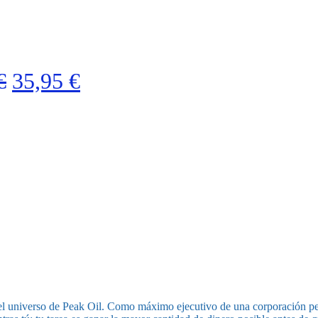
El
El
€
35,95
€
precio
precio
original
actual
era:
es:
40,00 €.
35,95 €.
l universo de Peak Oil. Como máximo ejecutivo de una corporación petr