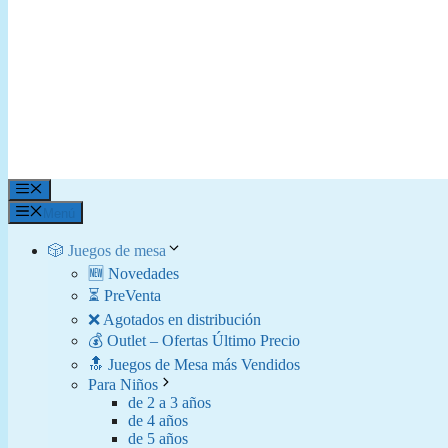
Menú
Menú
🎲 Juegos de mesa
🆕 Novedades
⏳ PreVenta
❌ Agotados en distribución
💰 Outlet – Ofertas Último Precio
🔝 Juegos de Mesa más Vendidos
Para Niños
de 2 a 3 años
de 4 años
de 5 años