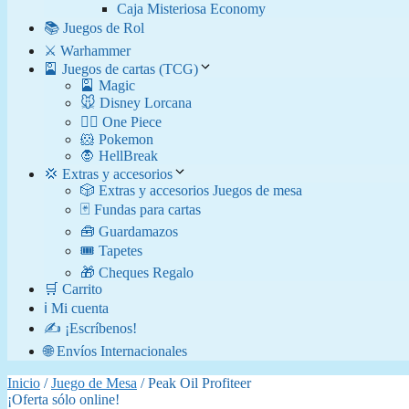
Caja Misteriosa Economy
📚 Juegos de Rol
⚔️ Warhammer
🎴 Juegos de cartas (TCG)
🎴 Magic
🐭 Disney Lorcana
🏴‍☠️ One Piece
🐹 Pokemon
🧛​ HellBreak
💢 Extras y accesorios
🎲 Extras y accesorios Juegos de mesa
🃏 Fundas para cartas
🧰 Guardamazos
🎟️ Tapetes
🎁 Cheques Regalo
🛒 Carrito
ℹ️ Mi cuenta
✍️ ¡Escríbenos!
🌐 Envíos Internacionales
Inicio
/
Juego de Mesa
/ Peak Oil Profiteer
¡Oferta sólo online!