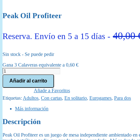
Peak Oil Profiteer
40,00
Reserva. Envío en 5 a 15 días -
Sin stock - Se puede pedir
Gana 3 Calaveras equivalente a
0,60
€
Peak
Oil
Añadir al carrito
Profiteer
cantidad
Añade a Favoritos
Etiquetas:
Adultos
,
Con cartas
,
En solitario
,
Eurogames
,
Para dos
Más información
Descripción
Peak Oil Profiteer es un juego de mesa independiente ambientado en e