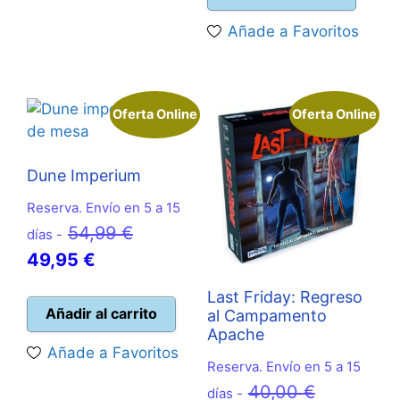
era:
es:
Añade a Favoritos
14,95 €.
13,50 
Oferta Online
Oferta Online
Dune Imperium
Reserva. Envío en 5 a 15
El
54,99
€
días -
El
precio
49,95
€
precio
original
Last Friday: Regreso
actual
era:
Añadir al carrito
al Campamento
Apache
es:
54,99 €.
Añade a Favoritos
49,95 €.
Reserva. Envío en 5 a 15
El
40,00
€
días -