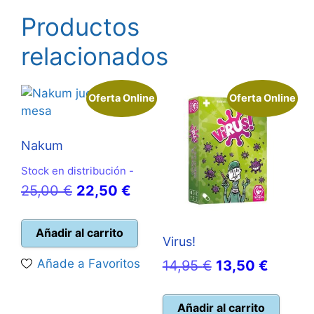
Productos
relacionados
Oferta Online
Oferta Online
Nakum
Stock en distribución -
El
El
25,00
€
22,50
€
precio
precio
original
actual
Añadir al carrito
Virus!
era:
es:
El
El
Añade a Favoritos
14,95
€
13,50
€
25,00 €.
22,50 €.
precio
precio
original
actual
Añadir al carrito