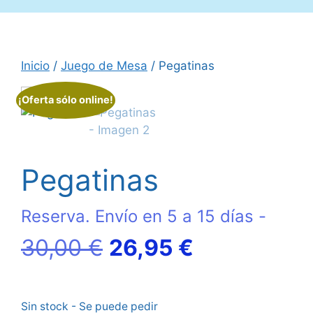
Inicio
/
Juego de Mesa
/ Pegatinas
¡Oferta sólo online!
Pegatinas
Reserva. Envío en 5 a 15 días -
El
El
30,00
€
26,95
€
precio
precio
Sin stock - Se puede pedir