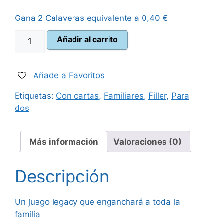
original
actual
Gana 2 Calaveras equivalente a
0,40
€
era:
es:
Pegatinas
Añadir al carrito
30,00 €.
26,95 €.
cantidad
Añade a Favoritos
Etiquetas:
Con cartas
,
Familiares
,
Filler
,
Para
dos
Más información
Valoraciones (0)
Descripción
Un juego legacy que enganchará a toda la
familia