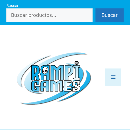
Saltar
Buscar
al
Buscar
contenido
Menú