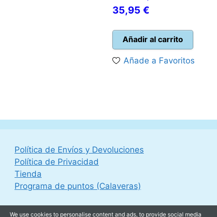
El
precio
35,95
€
precio
original
actual
era:
Añadir al carrito
es:
40,00 €.
Añade a Favoritos
35,95 €.
Política de Envíos y Devoluciones
Política de Privacidad
Tienda
Programa de puntos (Calaveras)
We use cookies to personalise content and ads, to provide social media