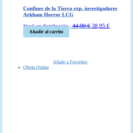
Confines de la Tierra exp. investigadores
Arkham Horror LCG
El
El
44,99
€
38,95
€
Stock en distribución -
precio
precio
Añadir al carrito
original
actual
era:
es:
44,99 €.
38,95 €.
Añade a Favoritos
Oferta Online