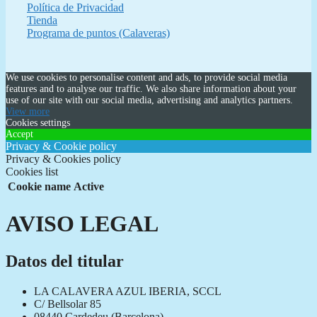
Política de Privacidad
Tienda
Programa de puntos (Calaveras)
We use cookies to personalise content and ads, to provide social media
features and to analyse our traffic. We also share information about your
use of our site with our social media, advertising and analytics partners.
View more
Cookies settings
Accept
Privacy & Cookie policy
Privacy & Cookies policy
Cookies list
Cookie name
Active
AVISO LEGAL
Datos del titular
LA CALAVERA AZUL IBERIA, SCCL
C/ Bellsolar 85
08440 Cardedeu (Barcelona)