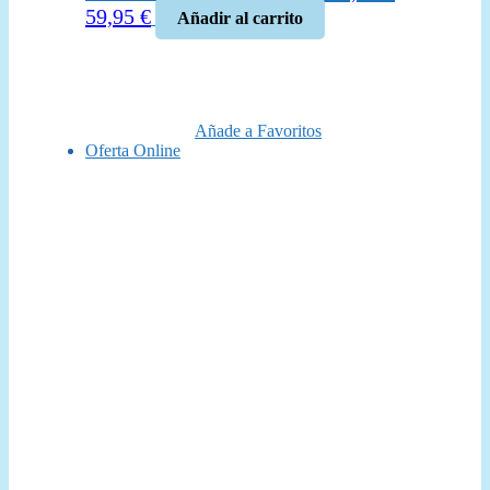
El
El
59,95
€
Añadir al carrito
precio
precio
original
actual
era:
es:
69,99 €.
59,95 €.
Añade a Favoritos
Oferta Online