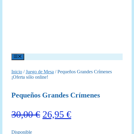
Menú
Inicio
/
Juego de Mesa
/ Pequeños Grandes Crímenes
¡Oferta sólo online!
Pequeños Grandes Crímenes
El
El
30,00
€
26,95
€
precio
precio
Disponible