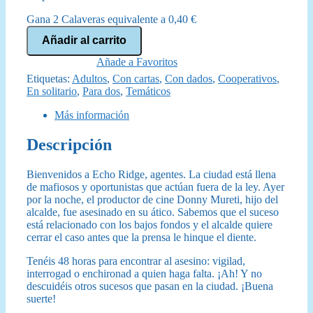
original
actual
Gana 2 Calaveras equivalente a
0,40
€
era:
es:
Pequeños
Añadir al carrito
Grandes
30,00 €.
26,95 €.
Crímenes
Añade a Favoritos
cantidad
Etiquetas:
Adultos
,
Con cartas
,
Con dados
,
Cooperativos
,
En solitario
,
Para dos
,
Temáticos
Más información
Descripción
Bienvenidos a Echo Ridge, agentes. La ciudad está llena
de mafiosos y oportunistas que actúan fuera de la ley. Ayer
por la noche, el productor de cine Donny Mureti, hijo del
alcalde, fue asesinado en su ático. Sabemos que el suceso
está relacionado con los bajos fondos y el alcalde quiere
cerrar el caso antes que la prensa le hinque el diente.
Tenéis 48 horas para encontrar al asesino: vigilad,
interrogad o enchironad a quien haga falta. ¡Ah! Y no
descuidéis otros sucesos que pasan en la ciudad. ¡Buena
suerte!