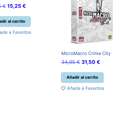
El
El
5
€
15,25
€
precio
precio
original
actual
dir al carrito
era:
es:
ade a Favoritos
16,95 €.
15,25 €.
MicroMacro Crime City
El
El
34,95
€
31,50
€
precio
preci
original
actua
Añadir al carrito
era:
es:
Añade a Favoritos
34,95 €.
31,50