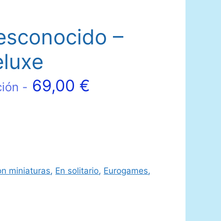
esconocido –
eluxe
69,00
€
ción -
n miniaturas
,
En solitario
,
Eurogames
,