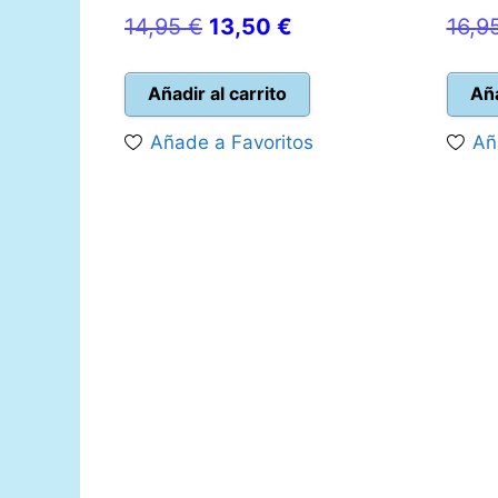
El
El
14,95
€
13,50
€
16,9
precio
precio
original
actual
Añadir al carrito
Aña
era:
es:
Añade a Favoritos
Añ
14,95 €.
13,50 €.