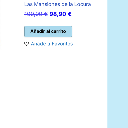
Las Mansiones de la Locura
El
El
109,99
€
98,90
€
precio
precio
original
actual
Añadir al carrito
era:
es:
Añade a Favoritos
109,99 €.
98,90 €.
o
l
 €.