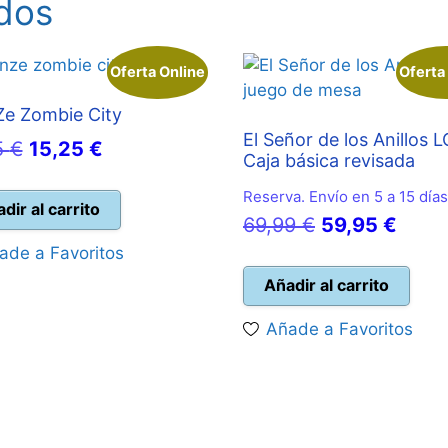
dos
Oferta Online
Oferta
Ze Zombie City
El Señor de los Anillos 
El
El
5
€
15,25
€
Caja básica revisada
precio
precio
Reserva. Envío en 5 a 15 días
original
actual
dir al carrito
El
El
69,99
€
59,95
€
era:
es:
precio
preci
ade a Favoritos
16,95 €.
15,25 €.
original
actua
Añadir al carrito
era:
es:
Añade a Favoritos
69,99 €.
59,95