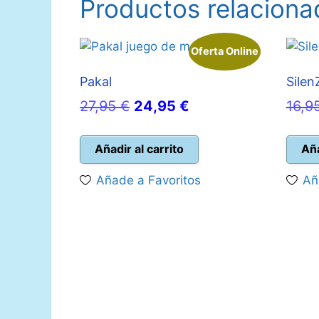
Productos relaciona
Oferta Online
Pakal
Silen
El
El
27,95
€
24,95
€
16,9
precio
precio
original
actual
Añadir al carrito
Aña
era:
es:
Añade a Favoritos
Añ
27,95 €.
24,95 €.