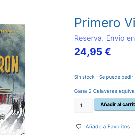
Primero V
Reserva. Envío en
El
24,95
€
preci
Sin stock - Se puede pedir
actua
Gana 2 Calaveras equiva
es:
Primero
Añadir al carri
24,95
Vinieron
cantidad
Añade a Favoritos