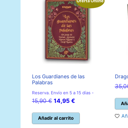
Oferta Online
Los Guardianes de las
Drago
Palabras
35,
Reserva. Envío en 5 a 15 días -
El
El
15,90
€
14,95
€
Aña
precio
precio
Añ
original
actual
Añadir al carrito
era:
es: