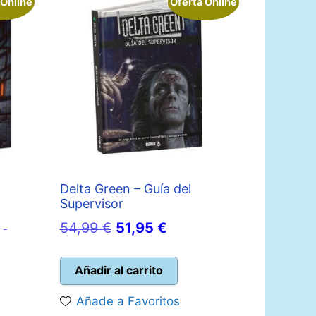
 Online
Oferta Online
Delta Green – Guía del
Supervisor
El
El
54,99
€
51,95
€
 -
precio
precio
io
original
actual
Añadir al carrito
l
era:
es:
Añade a Favoritos
54,99 €.
51,95 €.