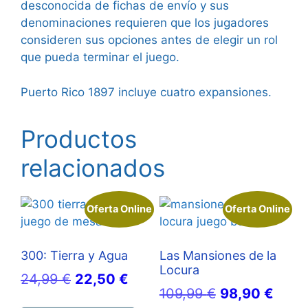
desconocida de fichas de envío y sus
denominaciones requieren que los jugadores
consideren sus opciones antes de elegir un rol
que pueda terminar el juego.
Puerto Rico 1897 incluye cuatro expansiones.
Productos
relacionados
Oferta Online
Oferta Online
300: Tierra y Agua
Las Mansiones de la
Locura
El
El
24,99
€
22,50
€
El
El
109,99
€
98,90
€
precio
precio