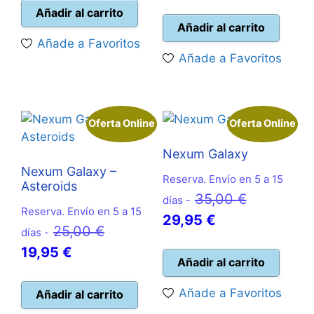
precio
preci
original
actual
Añadir al carrito
original
actua
Añadir al carrito
era:
es:
Añade a Favoritos
era:
es:
24,99 €.
22,50 €.
Añade a Favoritos
109,99 €.
98,90
Oferta Online
Oferta Online
Nexum Galaxy
Nexum Galaxy –
Reserva. Envío en 5 a 15
Asteroids
El
35,00
€
días -
Reserva. Envío en 5 a 15
El
precio
29,95
€
El
25,00
€
días -
precio
original
El
precio
19,95
€
actual
era:
Añadir al carrito
precio
original
es:
35,00 €.
actual
era:
Añade a Favoritos
Añadir al carrito
29,95 €.