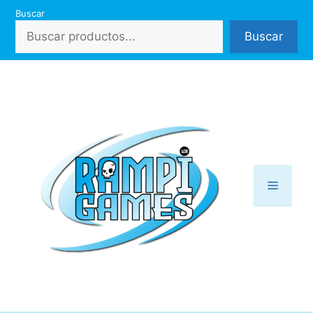
Saltar
Buscar
al
Buscar
contenido
Menú