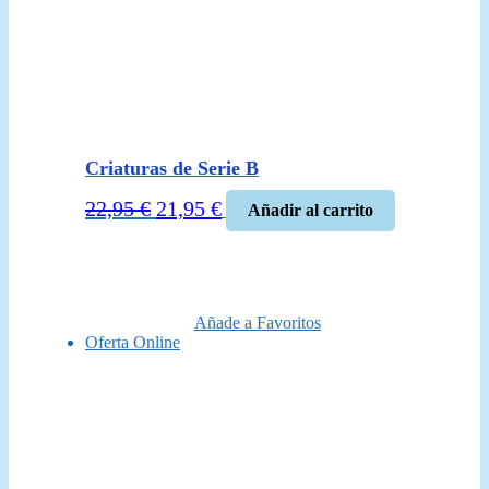
Criaturas de Serie B
El
El
22,95
€
21,95
€
Añadir al carrito
precio
precio
original
actual
era:
es:
22,95 €.
21,95 €.
Añade a Favoritos
Oferta Online