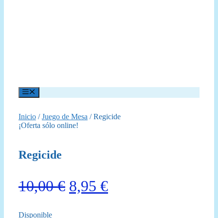
Menú
Inicio
/
Juego de Mesa
/ Regicide
¡Oferta sólo online!
Regicide
El
El
10,00
€
8,95
€
precio
precio
Disponible