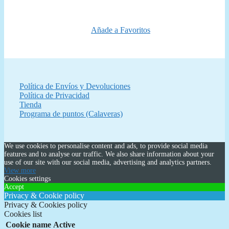
era:
es:
69,99 €.
59,95 €.
Añade a Favoritos
Política de Envíos y Devoluciones
Política de Privacidad
Tienda
Programa de puntos (Calaveras)
We use cookies to personalise content and ads, to provide social media
features and to analyse our traffic. We also share information about your
use of our site with our social media, advertising and analytics partners.
View more
Cookies settings
Accept
Privacy & Cookie policy
Privacy & Cookies policy
Cookies list
Cookie name
Active