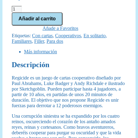
original
actual
Regicide
era:
es:
cantidad
Añadir al carrito
10,00 €.
8,95 €.
Añade a Favoritos
Etiquetas:
Con cartas
,
Cooperativos
,
En solitario
,
Familiares
,
Filler
,
Para dos
Más información
Descripción
Regicide es un juego de cartas cooperativo diseñado por
Paul Abrahams, Luke Badger y Andy Richdale e ilustrado
por Sketchgoblin. Pueden participar hasta 4 jugadores, a
partir de 10 años, en partidas de unos 20 minutos de
duración. El objetivo que nos propone Regicide es unir
fuerzas para derrotar a 12 poderosos enemigos.
Una corrupción siniestra se ha expandido por los cuatro
reinos, oscureciendo el corazón de los antaño amados
reyes, reinas y cortesanos. Como bravos aventureros,
deberéis cooperar para purgar su oscuridad y que la vida