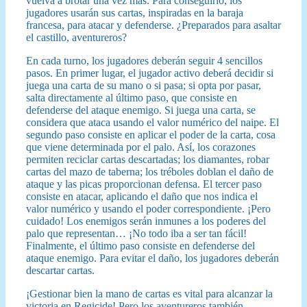
vuelva a brotar una vez más. Para conseguirlo, los
jugadores usarán sus cartas, inspiradas en la baraja
francesa, para atacar y defenderse. ¿Preparados para asaltar
el castillo, aventureros?
En cada turno, los jugadores deberán seguir 4 sencillos
pasos. En primer lugar, el jugador activo deberá decidir si
juega una carta de su mano o si pasa; si opta por pasar,
salta directamente al último paso, que consiste en
defenderse del ataque enemigo. Si juega una carta, se
considera que ataca usando el valor numérico del naipe. El
segundo paso consiste en aplicar el poder de la carta, cosa
que viene determinada por el palo. Así, los corazones
permiten reciclar cartas descartadas; los diamantes, robar
cartas del mazo de taberna; los tréboles doblan el daño de
ataque y las picas proporcionan defensa. El tercer paso
consiste en atacar, aplicando el daño que nos indica el
valor numérico y usando el poder correspondiente. ¡Pero
cuidado! Los enemigos serán inmunes a los poderes del
palo que representan… ¡No todo iba a ser tan fácil!
Finalmente, el último paso consiste en defenderse del
ataque enemigo. Para evitar el daño, los jugadores deberán
descartar cartas.
¡Gestionar bien la mano de cartas es vital para alcanzar la
victoria en Regicide! Pero los aventureros también