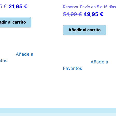
El
El
95
€
21,95
€
Reserva. Envío en 5 a 15 días
precio
precio
El
El
54,99
€
49,95
€
original
actual
precio
preci
dir al carrito
era:
es:
original
actua
Añadir al carrito
22,95 €.
21,95 €.
era:
es:
54,99 €.
49,95
Añade a
itos
Añade a
Favoritos