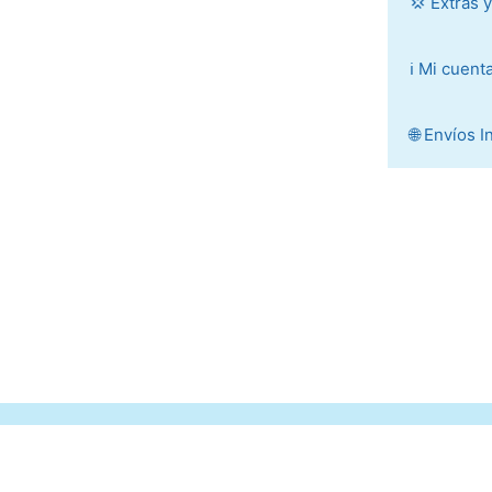
💢 Extras 
ℹ️ Mi cuent
🌐 Envíos 