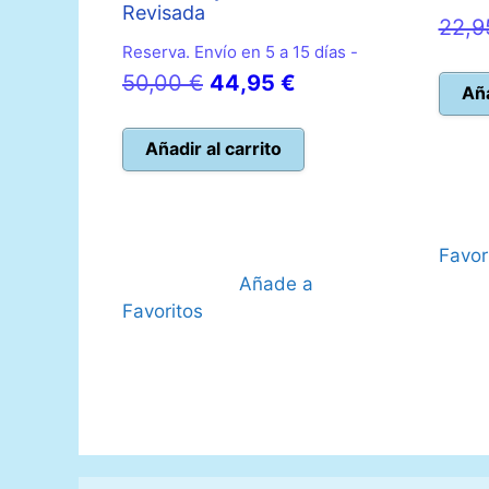
Revisada
22,
Reserva. Envío en 5 a 15 días -
El
El
50,00
€
44,95
€
Aña
precio
precio
original
actual
Añadir al carrito
era:
es:
50,00 €.
44,95 €.
Favor
Añade a
Favoritos