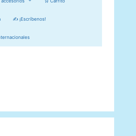
y accesorios
🛒 Carrito
a
✍️ ¡Escríbenos!
Internacionales