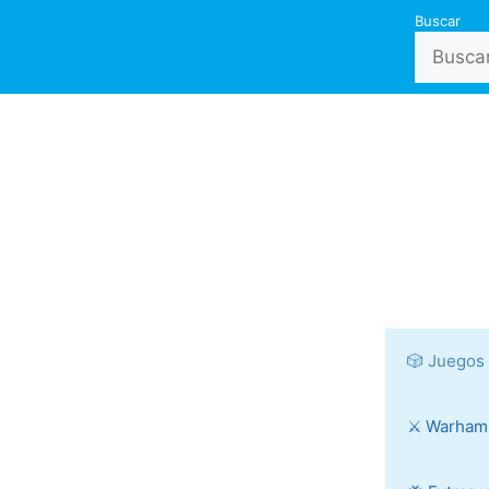
Buscar
🎲 Juegos
⚔️ Warha