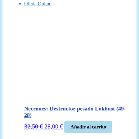
Oferta Online
Necrones: Destructor pesado Lokhust (49-
28)
El
El
32,50
€
28,00
€
Añadir al carrito
precio
precio