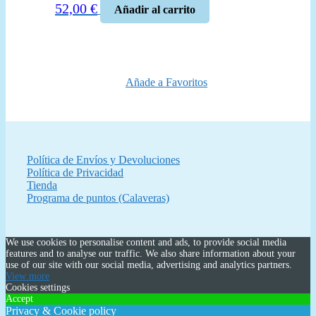
52,00
€
Añadir al carrito
Añade a Favoritos
Política de Envíos y Devoluciones
Política de Privacidad
Tienda
Programa de puntos (Calaveras)
We use cookies to personalise content and ads, to provide social media
features and to analyse our traffic. We also share information about your
use of our site with our social media, advertising and analytics partners.
View more
Cookies settings
Accept
Privacy & Cookie policy