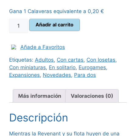
original
actual
Gana 1 Calaveras equivalente a
0,20
€
era:
es:
Revenant
Añadir al carrito
22,00 €.
18,95 €.
Razón
y
fe
Añade a Favoritos
cantidad
Etiquetas:
Adultos
,
Con cartas
,
Con losetas
,
Con miniaturas
,
En solitario
,
Eurogames
,
Expansiones
,
Novedades
,
Para dos
Más información
Valoraciones (0)
Descripción
Mientras la Revenant y su flota huyen de una