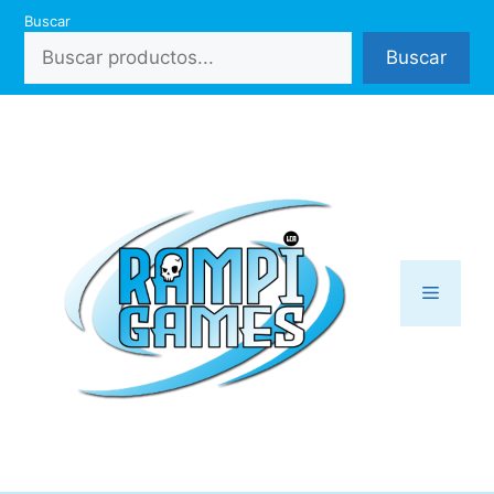
Saltar
Buscar
al
Buscar
contenido
Menú