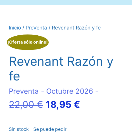
Inicio
/
PreVenta
/ Revenant Razón y fe
¡Oferta sólo online!
Revenant Razón y
fe
Preventa - Octubre 2026 -
El
El
22,00
€
18,95
€
precio
precio
Sin stock - Se puede pedir