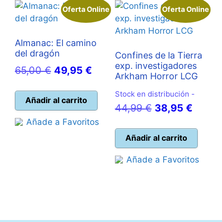
Oferta Online
Oferta Online
Almanac: El camino
del dragón
Confines de la Tierra
exp. investigadores
El
El
65,00
€
49,95
€
Arkham Horror LCG
precio
precio
Stock en distribución -
original
actual
Añadir al carrito
El
El
44,99
€
38,95
€
era:
es:
precio
precio
Añade a Favoritos
65,00 €.
49,95 €.
original
actual
Añadir al carrito
era:
es:
Añade a Favoritos
44,99 €.
38,95 