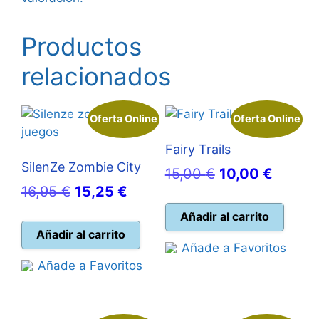
Productos
relacionados
Oferta Online
Oferta Online
Fairy Trails
SilenZe Zombie City
El
El
15,00
€
10,00
€
El
El
16,95
€
15,25
€
precio
precio
precio
precio
original
actual
Añadir al carrito
original
actual
Añadir al carrito
era:
es:
Añade a Favoritos
era:
es:
15,00 €.
10,00 
Añade a Favoritos
16,95 €.
15,25 €.