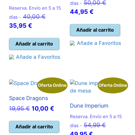
El
50,00
€
días -
Reserva. Envío en 5 a 15
El
precio
44,95
€
El
40,00
€
días -
precio
original
El
precio
35,95
€
actual
era:
Añadir al carrito
precio
original
es:
50,00 €.
actual
era:
Añade a Favoritos
Añadir al carrito
44,95 €.
es:
40,00 €.
Añade a Favoritos
35,95 €.
Oferta Online
Oferta Online
Space Dragons
Dune Imperium
El
El
19,95
€
10,00
€
precio
precio
Reserva. Envío en 5 a 15
El
54,99
€
original
actual
días -
Añadir al carrito
El
precio
49,95
€