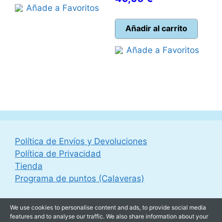
era:
es:
Añade a Favoritos
precio
original
19,95 €.
10,00 €.
actual
era:
Añadir al carrito
es:
54,99 €.
Añade a Favoritos
49,95 €.
Política de Envíos y Devoluciones
Política de Privacidad
Tienda
Programa de puntos (Calaveras)
We use cookies to personalise content and ads, to provide social media
features and to analyse our traffic. We also share information about your