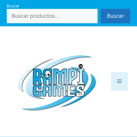
Saltar
Buscar
al
Buscar
contenido
Menú