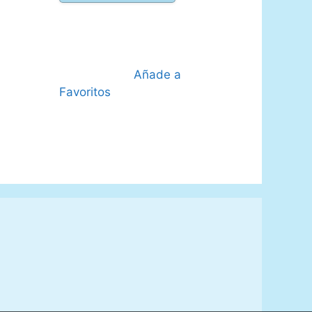
€.
era:
es:
35,00 €.
29,95 €.
Añade a
Favoritos