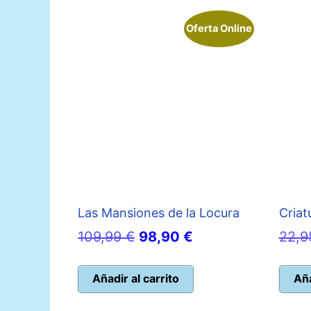
Oferta Online
Las Mansiones de la Locura
Criat
El
El
109,99
€
98,90
€
22,
precio
precio
original
actual
Añadir al carrito
Aña
era:
es: