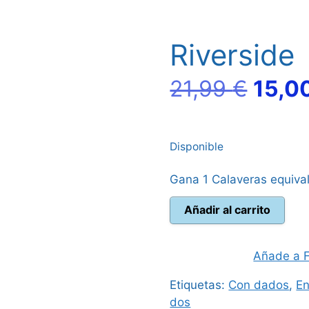
Riverside
El
21,99
€
15,0
preci
Disponible
origi
Gana 1 Calaveras equiva
era:
Riverside
Añadir al carrito
21,99
cantidad
Añade a F
Etiquetas:
Con dados
,
En
dos