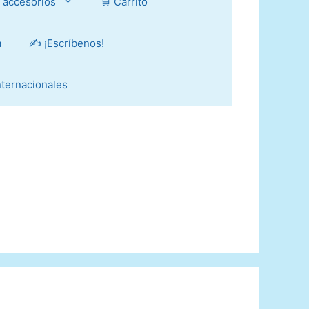
y accesorios
🛒 Carrito
a
✍️ ¡Escríbenos!
Internacionales