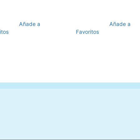
22,95 €.
21,95 €.
11,95 €.
10,95 
Añade a
Añade a
itos
Favoritos