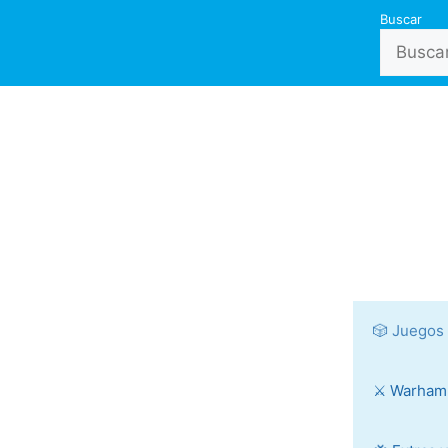
Buscar
🎲 Juegos
⚔️ Warha