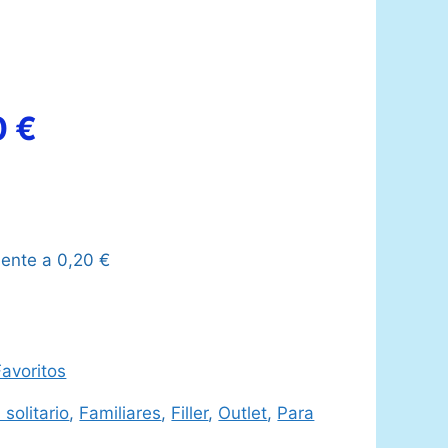
El
0
€
o
precio
nal
actual
lente a
0,20
€
es:
 €.
15,00 €.
avoritos
 solitario
,
Familiares
,
Filler
,
Outlet
,
Para