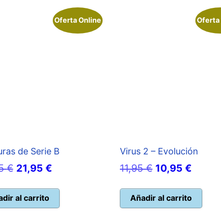
Oferta Online
Oferta
uras de Serie B
Virus 2 – Evolución
El
El
El
El
95
€
21,95
€
11,95
€
10,95
€
precio
precio
precio
precio
original
actual
original
actual
dir al carrito
Añadir al carrito
era:
es:
era:
es: