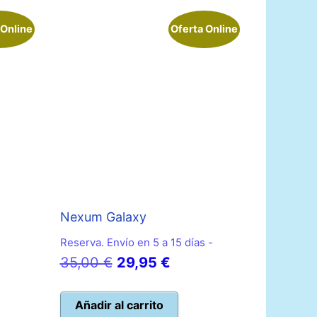
 Online
Oferta Online
Nexum Galaxy
Reserva. Envío en 5 a 15 días -
El
El
35,00
€
29,95
€
precio
precio
original
actual
Añadir al carrito