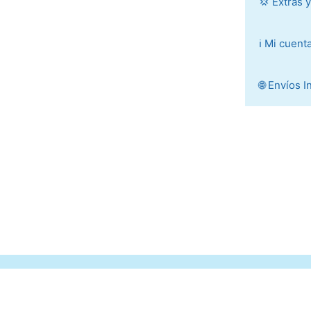
💢 Extras 
ℹ️ Mi cuent
🌐 Envíos 