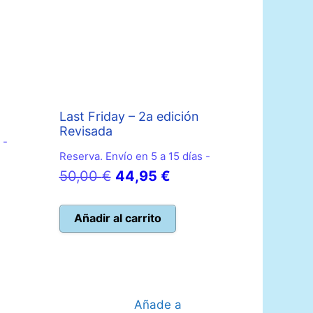
Last Friday – 2a edición
Revisada
 -
Reserva. Envío en 5 a 15 días -
El
El
50,00
€
44,95
€
o
precio
precio
l
original
actual
Añadir al carrito
era:
es:
 €.
50,00 €.
44,95 €.
Añade a