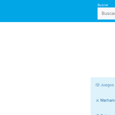
Buscar
🎲 Juegos
⚔️ Warha