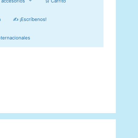
y accesorios
🛒 Carrito
a
✍️ ¡Escríbenos!
Internacionales