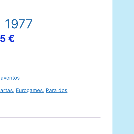
 1977
El
95
€
io
precio
nal
actual
avoritos
es:
artas
,
Eurogames
,
Para dos
9 €.
39,95 €.