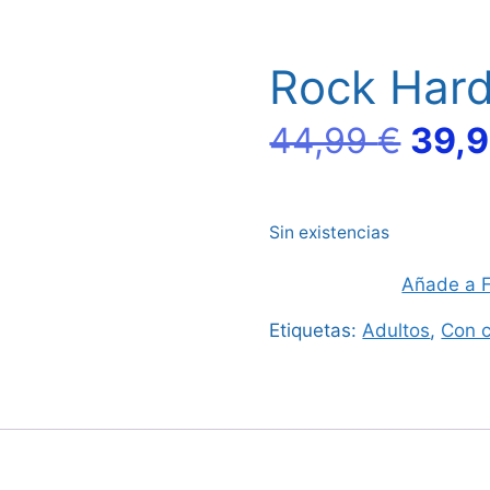
Rock Hard
El
44,99
€
39,
prec
Sin existencias
origi
Añade a F
era:
Etiquetas:
Adultos
,
Con c
44,9