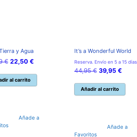
Tierra y Agua
It’s a Wonderful World
El
El
99
€
22,50
€
Reserva. Envío en 5 a 15 días
precio
precio
El
El
44,95
€
39,95
€
original
actual
precio
preci
dir al carrito
era:
es:
original
actua
Añadir al carrito
24,99 €.
22,50 €.
era:
es:
44,95 €.
39,95
Añade a
itos
Añade a
Favoritos