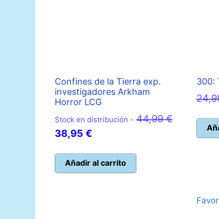
Confines de la Tierra exp.
300: 
investigadores Arkham
24,
Horror LCG
44,99
€
Stock en distribución -
Aña
El
El
38,95
€
precio
precio
original
actual
Añadir al carrito
era:
es:
44,99 €.
38,95 €.
Favor