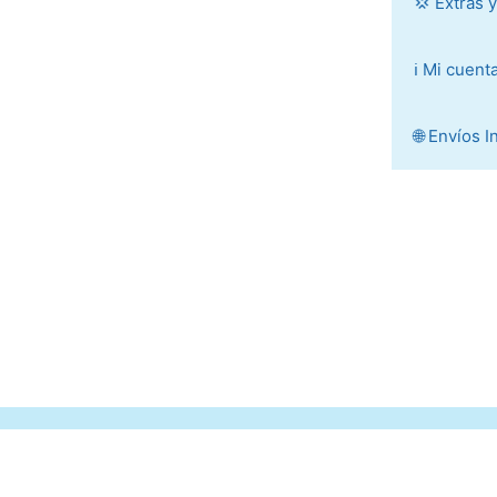
💢 Extras 
ℹ️ Mi cuent
🌐 Envíos 