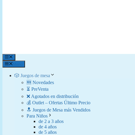
Menú
Menú
🎲 Juegos de mesa
🆕 Novedades
⏳ PreVenta
❌ Agotados en distribución
💰 Outlet – Ofertas Último Precio
🔝 Juegos de Mesa más Vendidos
Para Niños
de 2 a 3 años
de 4 años
de 5 años