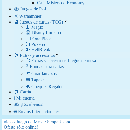
Caja Misteriosa Economy
📚 Juegos de Rol
⚔️ Warhammer
🎴 Juegos de cartas (TCG)
🎴 Magic
🐭 Disney Lorcana
🏴‍☠️ One Piece
🐹 Pokemon
🧛​ HellBreak
💢 Extras y accesorios
🎲 Extras y accesorios Juegos de mesa
🃏 Fundas para cartas
🧰 Guardamazos
🎟️ Tapetes
🎁 Cheques Regalo
🛒 Carrito
ℹ️ Mi cuenta
✍️ ¡Escríbenos!
🌐 Envíos Internacionales
Inicio
/
Juego de Mesa
/ Scope U-boot
¡Oferta sólo online!