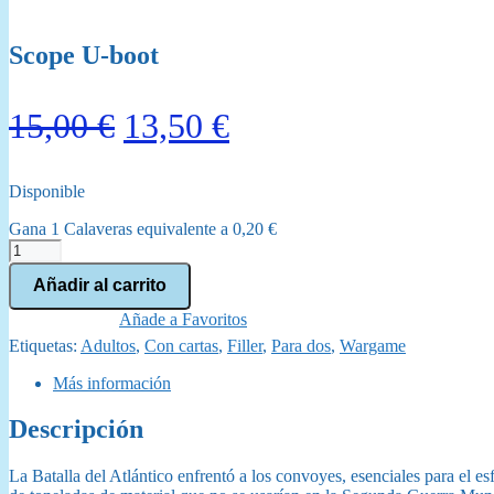
Scope U-boot
El
El
15,00
€
13,50
€
precio
precio
Disponible
original
actual
Gana 1 Calaveras equivalente a
0,20
€
era:
es:
Scope
U-
15,00 €.
13,50 €.
Añadir al carrito
boot
cantidad
Añade a Favoritos
Etiquetas:
Adultos
,
Con cartas
,
Filler
,
Para dos
,
Wargame
Más información
Descripción
La Batalla del Atlántico enfrentó a los convoyes, esenciales para el e