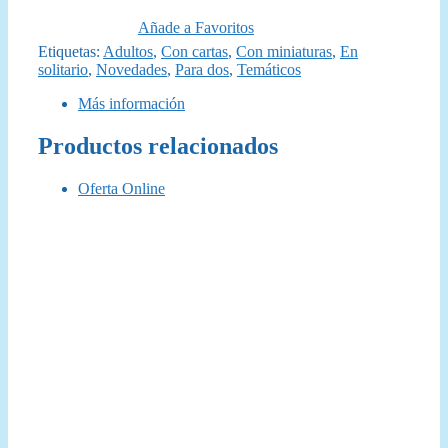
original
actual
Añade a Favoritos
era:
es:
Etiquetas:
Adultos
,
Con cartas
,
Con miniaturas
,
En
solitario
,
Novedades
,
Para dos
,
Temáticos
54,99 €.
48,00 €.
Más información
Productos relacionados
Oferta Online