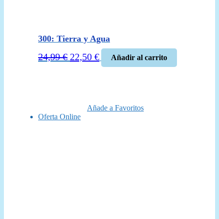
300: Tierra y Agua
El
El
24,99
€
22,50
€
Añadir al carrito
precio
precio
original
actual
era:
es:
24,99 €.
22,50 €.
Añade a Favoritos
Oferta Online