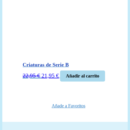
Criaturas de Serie B
El
El
22,95
€
21,95
€
Añadir al carrito
precio
precio
original
actual
era:
es:
22,95 €.
21,95 €.
Añade a Favoritos