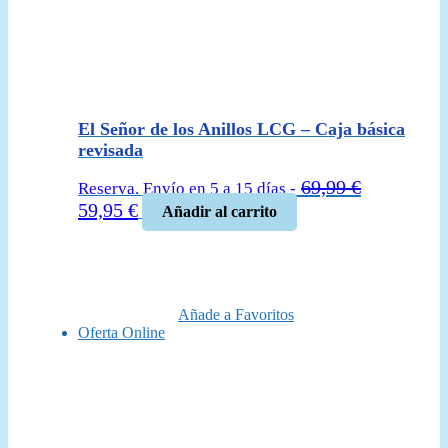
El Señor de los Anillos LCG – Caja básica
revisada
69,99
€
Reserva. Envío en 5 a 15 días -
El
El
59,95
€
Añadir al carrito
precio
precio
original
actual
era:
es:
69,99 €.
59,95 €.
Añade a Favoritos
Oferta Online