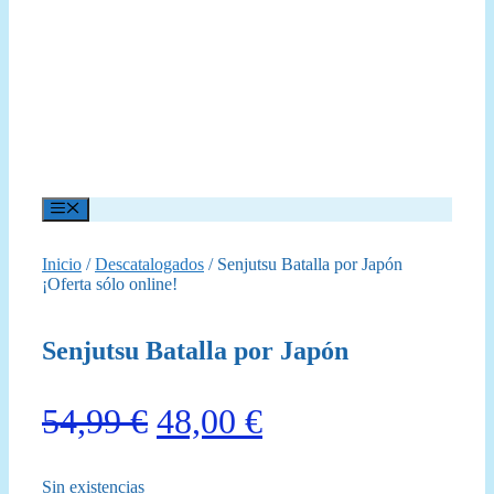
Menú
Inicio
/
Descatalogados
/ Senjutsu Batalla por Japón
¡Oferta sólo online!
Senjutsu Batalla por Japón
El
El
54,99
€
48,00
€
precio
precio
Sin existencias