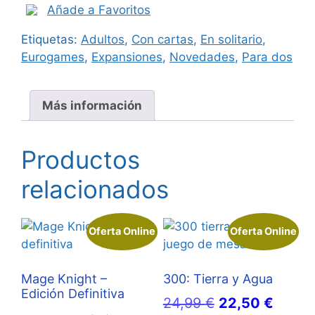
Añade a Favoritos
era:
es:
Etiquetas:
Adultos
,
Con cartas
,
En solitario
,
15,00 €.
14,00 €.
Eurogames
,
Expansiones
,
Novedades
,
Para dos
Más información
Productos
relacionados
Oferta Online
Oferta Online
Mage Knight –
300: Tierra y Agua
Edición Definitiva
El
El
24,99
€
22,50
€