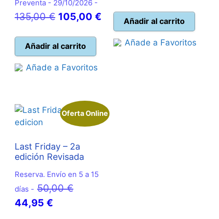
Preventa - 29/10/2026 -
precio
precio
El
El
135,00
€
105,00
€
original
actual
Añadir al carrito
precio
precio
era:
es:
Añade a Favoritos
original
actual
Añadir al carrito
24,99 €.
22,50 
era:
es:
Añade a Favoritos
135,00 €.
105,00 €.
Oferta Online
Last Friday – 2a
edición Revisada
Reserva. Envío en 5 a 15
El
50,00
€
días -
El
precio
44,95
€
precio
original