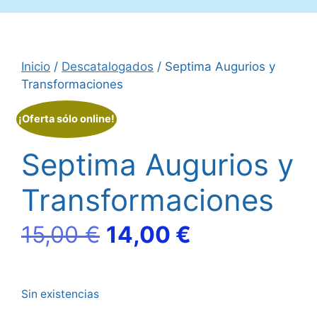
Inicio
/
Descatalogados
/ Septima Augurios y
Transformaciones
¡Oferta sólo online!
Septima Augurios y
Transformaciones
El
El
15,00
€
14,00
€
precio
precio
Sin existencias
original
actual