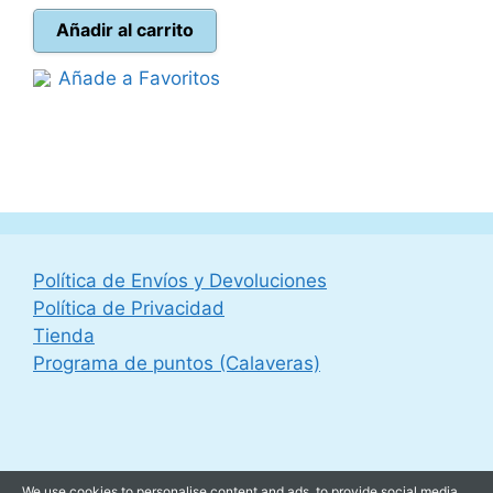
actual
era:
Añadir al carrito
es:
50,00 €.
Añade a Favoritos
44,95 €.
Política de Envíos y Devoluciones
Política de Privacidad
Tienda
Programa de puntos (Calaveras)
We use cookies to personalise content and ads, to provide social media