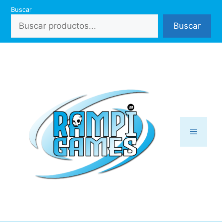
Saltar
Buscar
al
Buscar
contenido
Menú