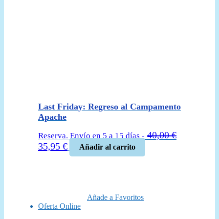
Last Friday: Regreso al Campamento
Apache
40,00
€
Reserva. Envío en 5 a 15 días -
El
El
35,95
€
Añadir al carrito
precio
precio
original
actual
era:
es:
40,00 €.
35,95 €.
Añade a Favoritos
Oferta Online