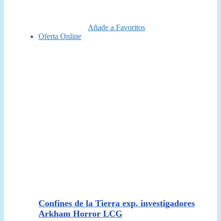
era:
es:
14,95 €.
13,50 €.
Añade a Favoritos
Oferta Online
Confines de la Tierra exp. investigadores
Arkham Horror LCG