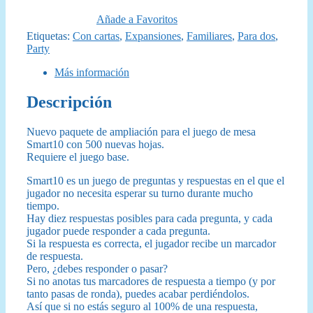
original
actual
Añade a Favoritos
era:
es:
Etiquetas:
Con cartas
,
Expansiones
,
Familiares
,
Para dos
,
Party
18,95 €.
16,95 €.
Más información
Descripción
Nuevo paquete de ampliación para el juego de mesa
Smart10 con 500 nuevas hojas.
Requiere el juego base.
Smart10 es un juego de preguntas y respuestas en el que el
jugador no necesita esperar su turno durante mucho
tiempo.
Hay diez respuestas posibles para cada pregunta, y cada
jugador puede responder a cada pregunta.
Si la respuesta es correcta, el jugador recibe un marcador
de respuesta.
Pero, ¿debes responder o pasar?
Si no anotas tus marcadores de respuesta a tiempo (y por
tanto pasas de ronda), puedes acabar perdiéndolos.
Así que si no estás seguro al 100% de una respuesta,