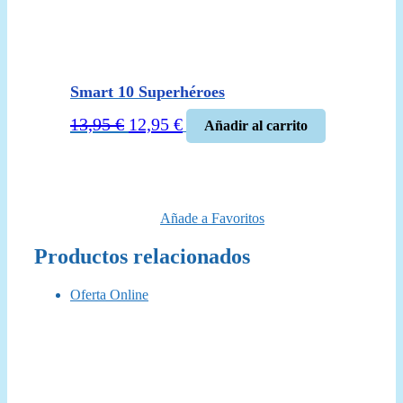
Smart 10 Superhéroes
El
El
13,95
€
12,95
€
Añadir al carrito
precio
precio
original
actual
era:
es:
13,95 €.
12,95 €.
Añade a Favoritos
Productos relacionados
Oferta Online