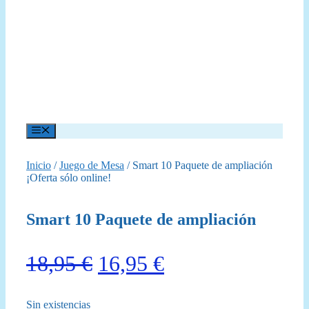
Menú
Inicio
/
Juego de Mesa
/ Smart 10 Paquete de ampliación
¡Oferta sólo online!
Smart 10 Paquete de ampliación
El
El
18,95
€
16,95
€
precio
precio
Sin existencias