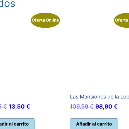
dos
Oferta Online
Oferta
!
Las Mansiones de la Lo
El
El
El
El
5
€
13,50
€
109,99
€
98,90
€
precio
precio
precio
prec
original
actual
original
actu
dir al carrito
Añadir al carrito