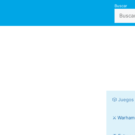
Buscar
🎲 Juegos
⚔️ Warha