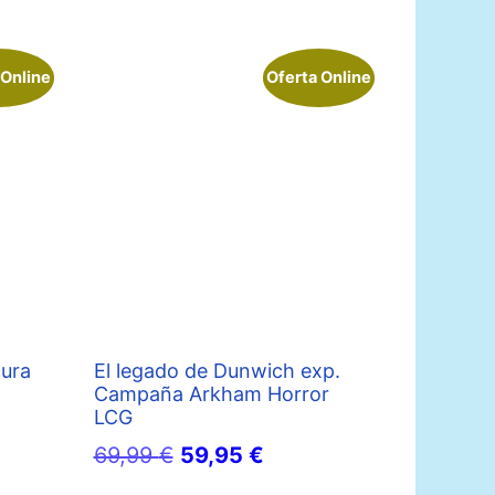
 Online
Oferta Online
cura
El legado de Dunwich exp.
Campaña Arkham Horror
LCG
io
El
El
69,99
€
59,95
€
al
precio
precio