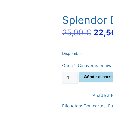
Splendor 
El
25,00
€
22,
prec
Disponible
origi
Gana 2 Calaveras equiva
era:
Splendor
Añadir al carri
25,00
Duel
cantidad
Añade a F
Etiquetas:
Con cartas
,
E