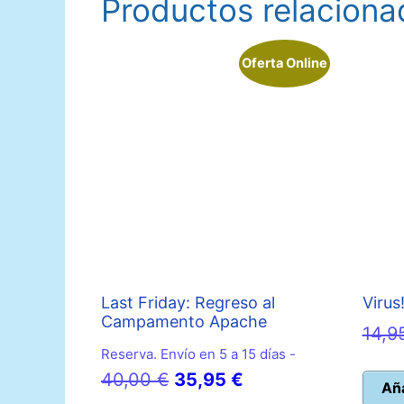
Productos relaciona
Oferta Online
Last Friday: Regreso al
Virus
Campamento Apache
14,9
Reserva. Envío en 5 a 15 días -
El
El
40,00
€
35,95
€
Aña