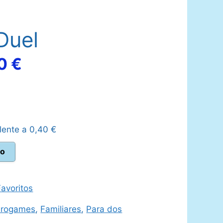
Duel
El
50
€
io
precio
nal
actual
lente a
0,40
€
es:
to
 €.
22,50 €.
avoritos
urogames
,
Familiares
,
Para dos