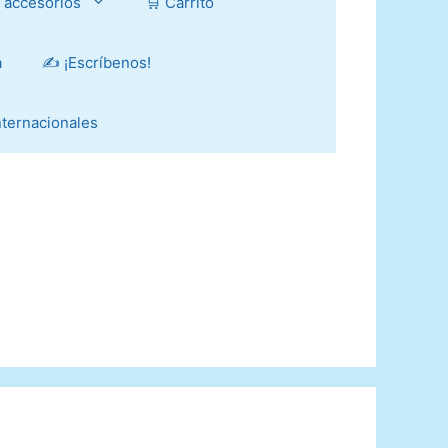
y accesorios
🛒 Carrito
a
✍️ ¡Escríbenos!
Internacionales