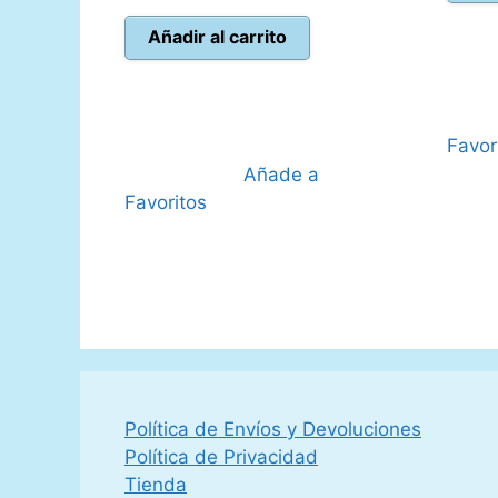
precio
precio
original
actual
Añadir al carrito
era:
es:
40,00 €.
35,95 €.
Favor
Añade a
Favoritos
Política de Envíos y Devoluciones
Política de Privacidad
Tienda