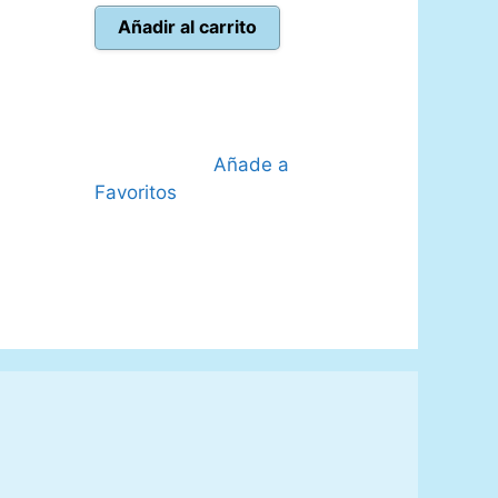
original
actual
Añadir al carrito
0 €.
era:
es:
69,99 €.
59,95 €.
Añade a
Favoritos