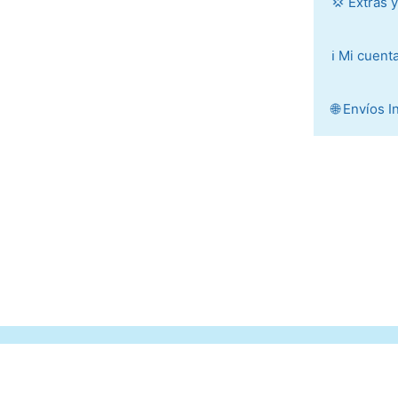
💢 Extras 
ℹ️ Mi cuent
🌐 Envíos 