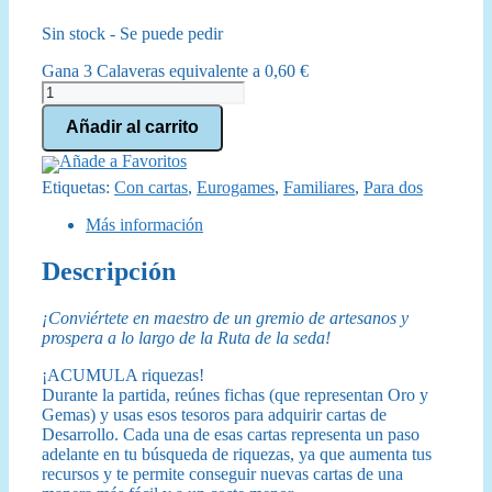
precio
precio
Sin stock - Se puede pedir
original
actual
Gana 3 Calaveras equivalente a
0,60
€
era:
es:
Splendor
cantidad
34,99 €.
31,50 €.
Añadir al carrito
Añade a Favoritos
Etiquetas:
Con cartas
,
Eurogames
,
Familiares
,
Para dos
Más información
Descripción
¡Conviértete en maestro de un gremio de artesanos y
prospera a lo largo de la Ruta de la seda!
¡ACUMULA riquezas!
Durante la partida, reúnes fichas (que representan Oro y
Gemas) y usas esos tesoros para adquirir cartas de
Desarrollo. Cada una de esas cartas representa un paso
adelante en tu búsqueda de riquezas, ya que aumenta tus
recursos y te permite conseguir nuevas cartas de una