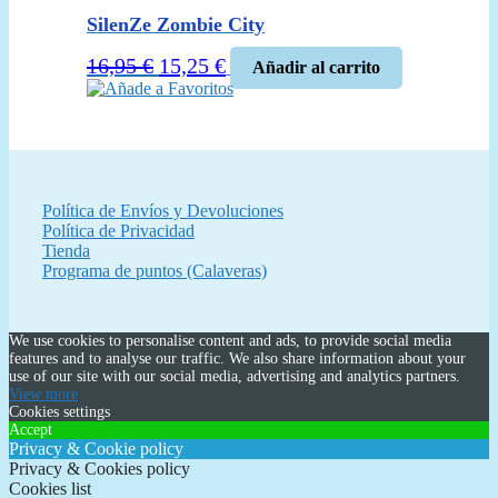
era:
es:
SilenZe Zombie City
19,95 €.
10,00 €.
El
El
16,95
€
15,25
€
Añadir al carrito
precio
precio
Añade a Favoritos
original
actual
era:
es:
16,95 €.
15,25 €.
Política de Envíos y Devoluciones
Política de Privacidad
Tienda
Programa de puntos (Calaveras)
We use cookies to personalise content and ads, to provide social media
features and to analyse our traffic. We also share information about your
use of our site with our social media, advertising and analytics partners.
View more
Cookies settings
Accept
Privacy & Cookie policy
Privacy & Cookies policy
Cookies list