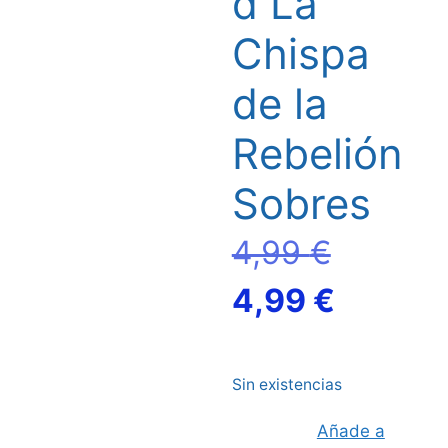
d La
Chispa
de la
Rebelión
Sobres
El
4,99
€
precio
El
4,99
€
original
precio
Sin existencias
era:
actual
Añade a
4,99 €.
es: