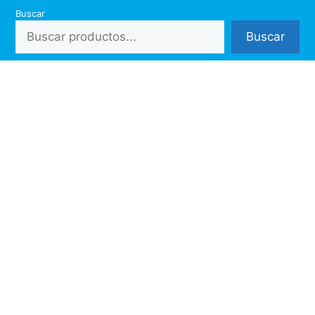
Saltar
Buscar
al
Buscar
contenido