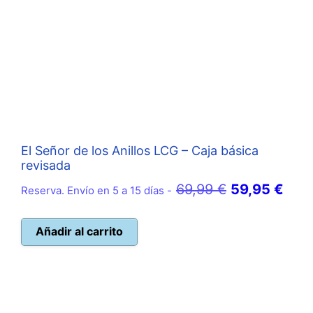
El Señor de los Anillos LCG – Caja básica
revisada
El
El
69,99
€
59,95
€
Reserva. Envío en 5 a 15 días -
precio
prec
original
actu
Añadir al carrito
era:
es:
69,99 €.
59,9