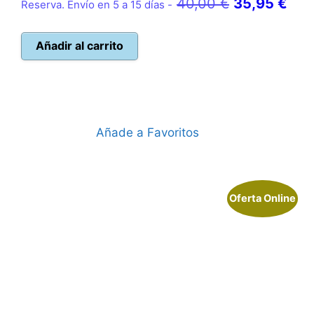
El
El
40,00
€
35,95
€
Reserva. Envío en 5 a 15 días -
precio
pre
original
actu
Añadir al carrito
era:
es:
40,00 €.
35,
Añade a Favoritos
Oferta Online