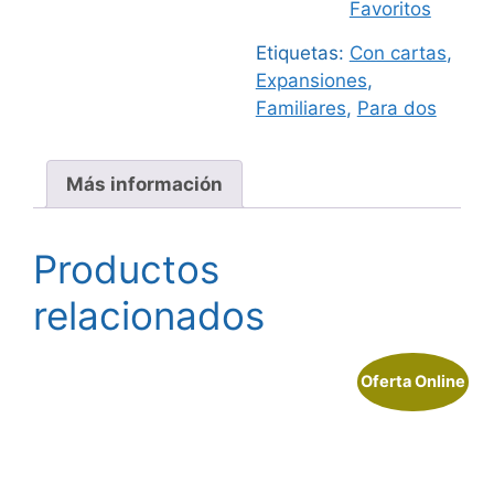
Favoritos
4,99 €.
Etiquetas:
Con cartas
,
Expansiones
,
Familiares
,
Para dos
Más información
Productos
relacionados
Oferta Online