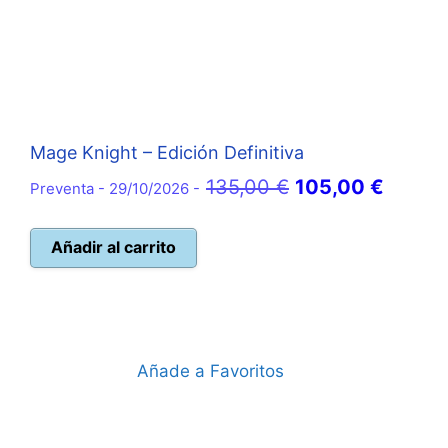
Mage Knight – Edición Definitiva
El
El
135,00
€
105,00
€
Preventa - 29/10/2026 -
precio
precio
original
actual
Añadir al carrito
era:
es:
135,00 €.
105,00
Añade a Favoritos