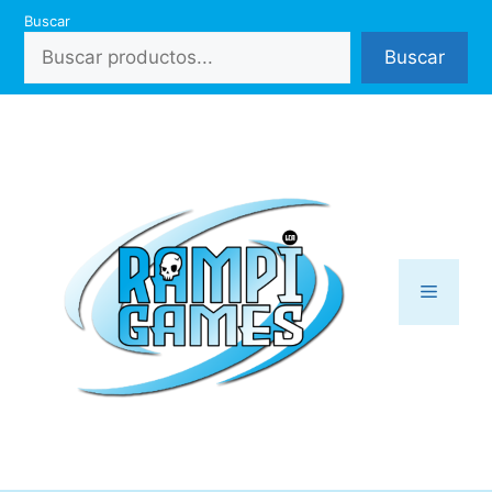
Saltar
Buscar
al
Buscar
contenido
Menú