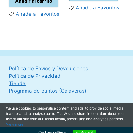
original
actual
Añadir al carrito
era:
es:
Añade a Favoritos
era:
es:
19,95 €.
10,00 
Añade a Favoritos
65,00 €.
49,95 €.
Política de Envíos y Devoluciones
Política de Privacidad
Tienda
Programa de puntos (Calaveras)
We use cookies to personalise content and ads, to provide social media
features and to analyse our traffic. We also share information about your
use of our site with our social media, advertising and analytics partners.
View more
Cookies settings
Accept