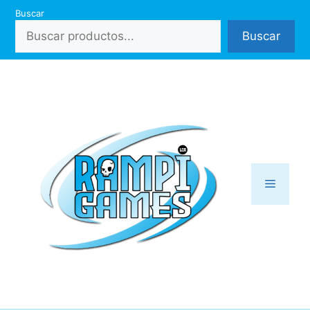
Saltar
Buscar
al
Buscar
contenido
Menú