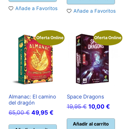
era:
es:
era:
es:
Añade a Favoritos
Añade a Favoritos
109,99 €.
98,90 €.
25,00 €.
22,50 
Oferta Online
Oferta Online
Almanac: El camino
Space Dragons
del dragón
El
El
19,95
€
10,00
€
El
El
65,00
€
49,95
€
precio
precio
precio
precio
original
actual
Añadir al carrito