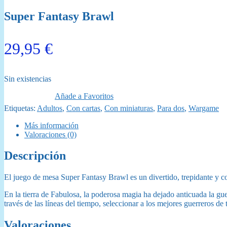
Super Fantasy Brawl
29,95
€
Sin existencias
Añade a Favoritos
Etiquetas:
Adultos
,
Con cartas
,
Con miniaturas
,
Para dos
,
Wargame
Más información
Valoraciones (0)
Descripción
El juego de mesa Super Fantasy Brawl es un divertido, trepidante y c
En la tierra de Fabulosa, la poderosa magia ha dejado anticuada la gue
través de las líneas del tiempo, seleccionar a los mejores guerreros de
Valoraciones