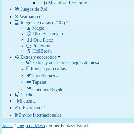
Caja Misteriosa Economy
📚 Juegos de Rol
⚔️ Warhammer
🎴 Juegos de cartas (TCG)
🎴 Magic
🐭 Disney Lorcana
🏴‍☠️ One Piece
🐹 Pokemon
🧛​ HellBreak
💢 Extras y accesorios
🎲 Extras y accesorios Juegos de mesa
🃏 Fundas para cartas
🧰 Guardamazos
🎟️ Tapetes
🎁 Cheques Regalo
🛒 Carrito
ℹ️ Mi cuenta
✍️ ¡Escríbenos!
🌐 Envíos Internacionales
Inicio
/
Juego de Mesa
/ Super Fantasy Brawl