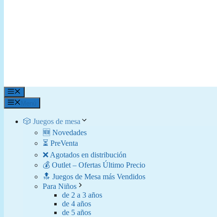
Menú
Menú
🎲 Juegos de mesa
🆕 Novedades
⏳ PreVenta
❌ Agotados en distribución
💰 Outlet – Ofertas Último Precio
🔝 Juegos de Mesa más Vendidos
Para Niños
de 2 a 3 años
de 4 años
de 5 años