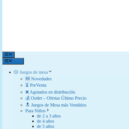
Menú
Menú
🎲 Juegos de mesa
🆕 Novedades
⏳ PreVenta
❌ Agotados en distribución
💰 Outlet – Ofertas Último Precio
🔝 Juegos de Mesa más Vendidos
Para Niños
de 2 a 3 años
de 4 años
de 5 años