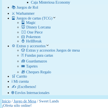
Caja Misteriosa Economy
📚 Juegos de Rol
⚔️ Warhammer
🎴 Juegos de cartas (TCG)
🎴 Magic
🐭 Disney Lorcana
🏴‍☠️ One Piece
🐹 Pokemon
🧛​ HellBreak
💢 Extras y accesorios
🎲 Extras y accesorios Juegos de mesa
🃏 Fundas para cartas
🧰 Guardamazos
🎟️ Tapetes
🎁 Cheques Regalo
🛒 Carrito
ℹ️ Mi cuenta
✍️ ¡Escríbenos!
🌐 Envíos Internacionales
Inicio
/
Juego de Mesa
/ Sweet Lands
¡Oferta sólo online!