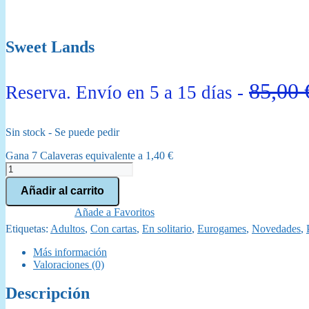
Sweet Lands
85,00
Reserva. Envío en 5 a 15 días -
Sin stock - Se puede pedir
Gana 7 Calaveras equivalente a
1,40
€
Sweet
Lands
Añadir al carrito
cantidad
Añade a Favoritos
Etiquetas:
Adultos
,
Con cartas
,
En solitario
,
Eurogames
,
Novedades
,
Más información
Valoraciones (0)
Descripción