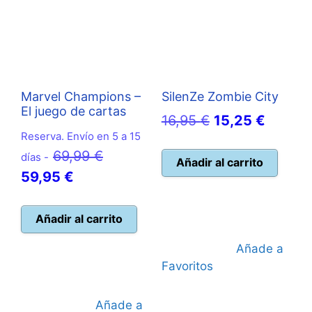
Marvel Champions –
SilenZe Zombie City
El juego de cartas
El
El
16,95
€
15,25
€
Reserva. Envío en 5 a 15
precio
precio
El
69,99
€
días -
original
actual
Añadir al carrito
El
precio
59,95
€
era:
es:
precio
original
16,95 €.
15,25 €
actual
era:
Añadir al carrito
es:
69,99 €.
Añade a
59,95 €.
Favoritos
Añade a