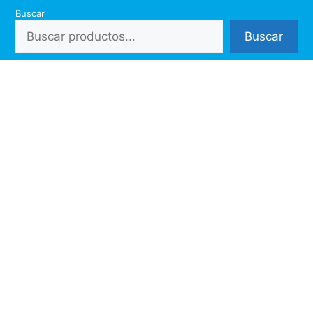
Saltar
Buscar
al
Buscar
contenido