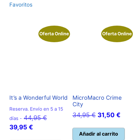
Favoritos
Oferta Online
Oferta Online
It’s a Wonderful World
MicroMacro Crime
City
Reserva. Envío en 5 a 15
El
El
34,95
€
31,50
€
El
44,95
€
días -
precio
precio
El
precio
39,95
€
original
actual
Añadir al carrito
precio
original