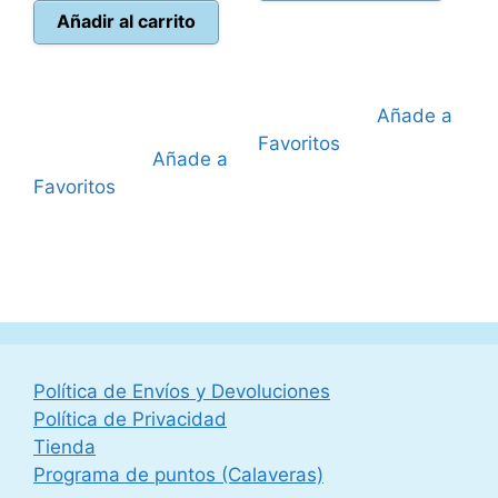
era:
es:
actual
era:
Añadir al carrito
34,95 €.
31,50 
es:
44,95 €.
39,95 €.
Añade a
Favoritos
Añade a
Favoritos
Política de Envíos y Devoluciones
Política de Privacidad
Tienda
Programa de puntos (Calaveras)