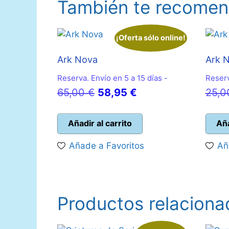
También te recom
¡Oferta sólo online!
Ark Nova
Ark 
Reserva. Envío en 5 a 15 días -
Reserv
El
El
65,00
€
58,95
€
25,
precio
precio
original
actual
Añadir al carrito
Aña
era:
es:
Añade a Favoritos
Añ
65,00 €.
58,95 €.
Productos relaciona