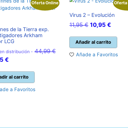
Oferta Online
Oferta
Virus 2 – Evolución
El
El
11,95
€
10,95
€
nes de la Tierra exp.
precio
precio
tigadores Arkham
or LCG
original
actual
Añadir al carrito
era:
es:
44,99
€
en distribución -
Añade a Favoritos
11,95 €.
10,95 
El
95
€
io
precio
nal
actual
dir al carrito
es:
ade a Favoritos
9 €.
38,95 €.