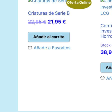
Oferta Online
Criaturas de Serie B
El
El
22,95
€
21,95
€
Confi
precio
precio
inves
original
actual
Horr
Añadir al carrito
era:
es:
Stock 
Añade a Favoritos
22,95 €.
21,95 €.
El
38,
prec
origi
Aña
era:
Añ
44,9