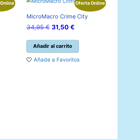
 Online
Oferta Online
MicroMacro Crime City
El
El
34,95
€
31,50
€
precio
precio
original
actual
Añadir al carrito
era:
es:
Añade a Favoritos
€.
34,95 €.
31,50 €.