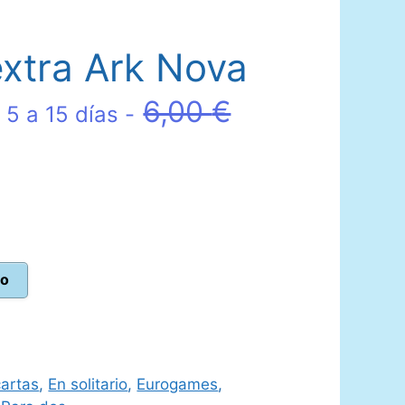
extra Ark Nova
El
6,00
€
 5 a 15 días -
precio
original
era:
6,00 €.
to
.
artas
,
En solitario
,
Eurogames
,