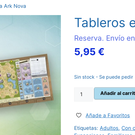
ra Ark Nova
Tableros 
Reserva. Envío en
El
5,95
€
precio
Sin stock - Se puede pedir
actual
Tableros
es:
Añadir al carri
extra
Ark
5,95 €
Nova
Añade a Favoritos
cantidad
Etiquetas:
Adultos
,
Con c