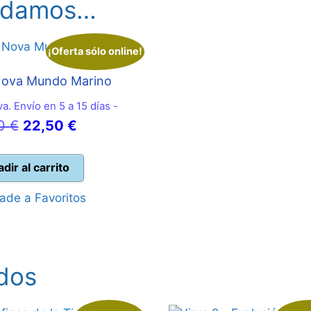
endamos…
¡Oferta sólo online!
Nova Mundo Marino
a. Envío en 5 a 15 días -
El
El
00
€
22,50
€
precio
precio
original
actual
dir al carrito
era:
es:
ade a Favoritos
25,00 €.
22,50 €.
dos