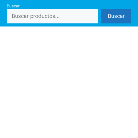
Saltar
Buscar
al
Buscar
contenido