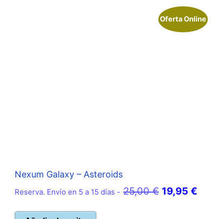
Oferta Online
Nexum Galaxy – Asteroids
El
El
25,00
€
19,95
€
Reserva. Envío en 5 a 15 días -
precio
prec