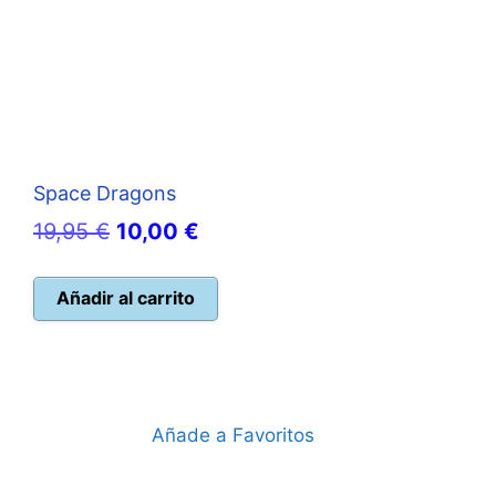
Space Dragons
El
El
19,95
€
10,00
€
precio
precio
original
actual
Añadir al carrito
era:
es:
19,95 €.
10,00 €.
Añade a Favoritos