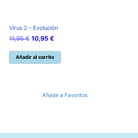
Virus 2 – Evolución
El
El
11,95
€
10,95
€
precio
precio
original
actual
Añadir al carrito
era:
es:
11,95 €.
10,95 €.
Añade a Favoritos