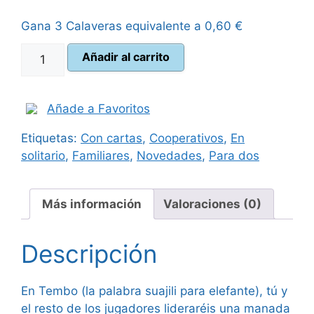
original
actual
Gana 3 Calaveras equivalente a
0,60
€
era:
es:
Tembo
Añadir al carrito
38,00 €.
33,95 €.
cantidad
Añade a Favoritos
Etiquetas:
Con cartas
,
Cooperativos
,
En
solitario
,
Familiares
,
Novedades
,
Para dos
Más información
Valoraciones (0)
Descripción
En Tembo (la palabra suajili para elefante), tú y
el resto de los jugadores lideraréis una manada