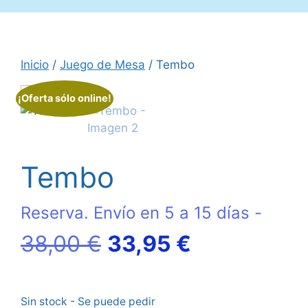
Inicio
/
Juego de Mesa
/ Tembo
¡Oferta sólo online!
Tembo
Reserva. Envío en 5 a 15 días -
El
El
38,00
€
33,95
€
precio
precio
Sin stock - Se puede pedir