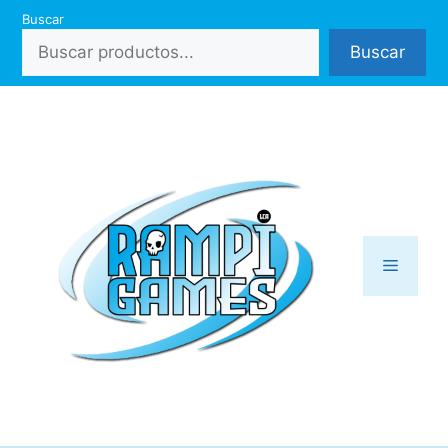
Saltar
Buscar
al
Buscar
contenido
Menú