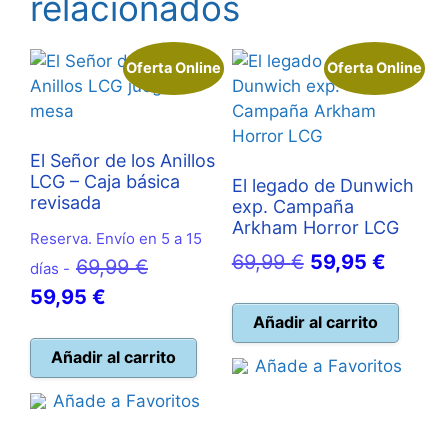
relacionados
Oferta Online
Oferta Online
El Señor de los Anillos
LCG – Caja básica
El legado de Dunwich
revisada
exp. Campaña
Arkham Horror LCG
Reserva. Envío en 5 a 15
El
El
69,99
€
59,95
€
El
69,99
€
días -
precio
precio
El
precio
59,95
€
original
actual
Añadir al carrito
precio
original
era:
es:
actual
era:
Añadir al carrito
Añade a Favoritos
69,99 €.
59,95 
es:
69,99 €.
Añade a Favoritos
59,95 €.