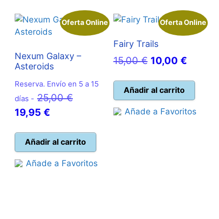
Oferta Online
Oferta Online
Fairy Trails
Nexum Galaxy –
El
El
15,00
€
10,00
€
Asteroids
precio
precio
Reserva. Envío en 5 a 15
original
actual
Añadir al carrito
El
25,00
€
días -
era:
es:
El
precio
19,95
€
Añade a Favoritos
15,00 €.
10,00 
precio
original
actual
era:
Añadir al carrito
es:
25,00 €.
Añade a Favoritos
19,95 €.