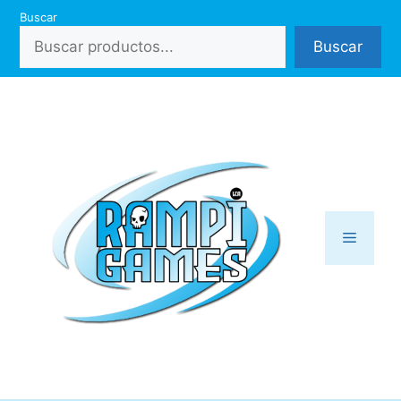
Saltar
Buscar
al
Buscar
contenido
Menú