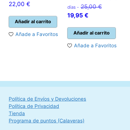
22,00
€
El
25,00
€
días -
El
precio
19,95
€
Añadir al carrito
precio
original
actual
era:
Añadir al carrito
Añade a Favoritos
es:
25,00 €.
Añade a Favoritos
19,95 €.
Política de Envíos y Devoluciones
Política de Privacidad
Tienda
Programa de puntos (Calaveras)