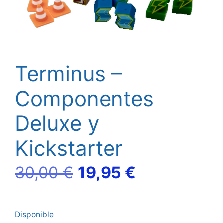
Terminus –
Componentes
Deluxe y
Kickstarter
El
El
30,00
€
19,95
€
precio
precio
Disponible
original
actual