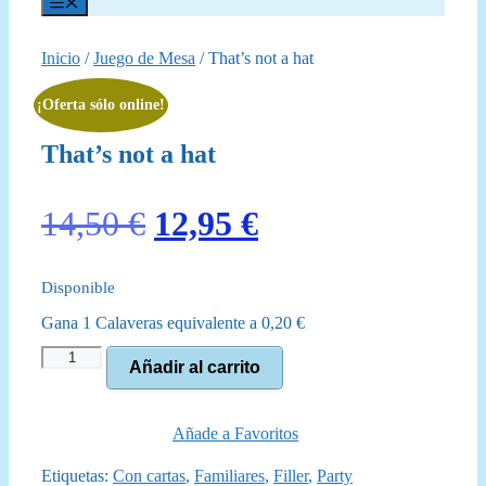
Menú
Inicio
/
Juego de Mesa
/ That’s not a hat
¡Oferta sólo online!
That’s not a hat
El
El
14,50
€
12,95
€
precio
precio
Disponible
original
actual
Gana 1 Calaveras equivalente a
0,20
€
era:
es:
That's
Añadir al carrito
14,50 €.
12,95 €.
not
a
hat
cantidad
Añade a Favoritos
Etiquetas:
Con cartas
,
Familiares
,
Filler
,
Party