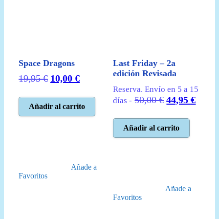
Space Dragons
Last Friday – 2a
edición Revisada
El
El
19,95
€
10,00
€
precio
precio
Reserva. Envío en 5 a 15
El
El
50,00
€
44,95
€
original
actual
días -
Añadir al carrito
precio
preci
era:
es:
original
actua
19,95 €.
10,00 €.
Añadir al carrito
era:
es:
50,00 €.
44,95
Añade a
Favoritos
Añade a
Favoritos