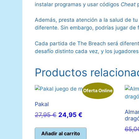
instalar programas y usar códigos
Cheat
p
Además, presta atención a la salud de tu
diferente. Sin embargo, podrías jugar de
Cada partida de The Breach será diferente 
desafío distinto cada vez, y los jugadores
Productos relaciona
Oferta Online
Pakal
Alman
El
El
27,95
€
24,95
€
drag
precio
precio
65,
original
actual
Añadir al carrito