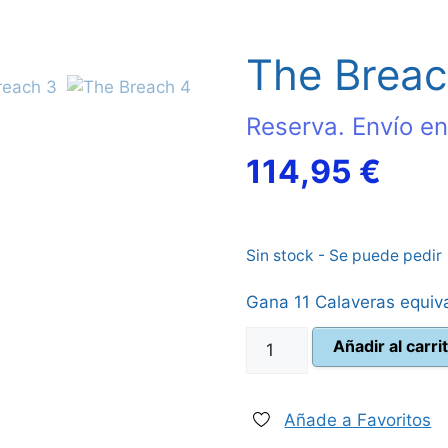
The Brea
Reserva. Envío en
El
114,95
€
prec
Sin stock - Se puede pedir
actu
Gana 11 Calaveras equiv
es:
The
Añadir al carri
114,
Breach
cantidad
Añade a Favoritos