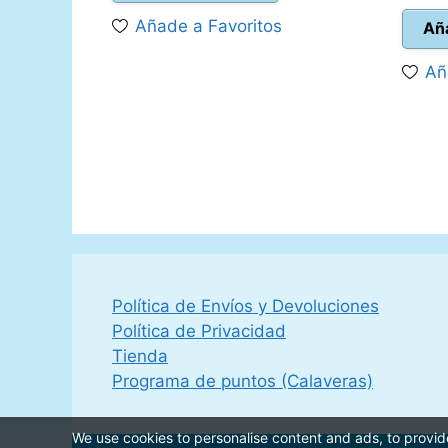
era:
es:
Añade a Favoritos
Aña
27,95 €.
24,95 €.
Añ
Política de Envíos y Devoluciones
Política de Privacidad
Tienda
Programa de puntos (Calaveras)
We use cookies to personalise content and ads, to provide