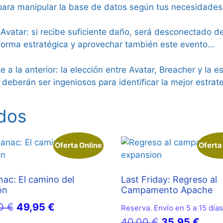
ara manipular la base de datos según tus necesidades
 Avatar: si recibe suficiente daño, será desconectado d
 forma estratégica y aprovechar también este evento…
a la anterior: la elección entre Avatar, Breacher y la e
 deberán ser ingeniosos para identificar la mejor estrate
dos
Oferta Online
Oferta
ac: El camino del
Last Friday: Regreso al
ón
Campamento Apache
El
El
00
€
49,95
€
Reserva. Envío en 5 a 15 días
precio
precio
El
El
40,00
€
35,95
€