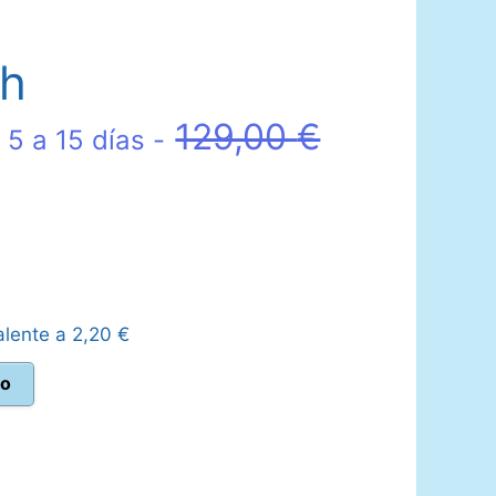
ch
El
129,00
€
 5 a 15 días -
precio
io
original
al
era:
alente a
2,20
€
129,00 €.
to
95 €.