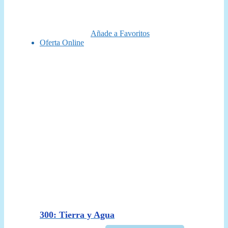
original
actual
era:
es:
25,00 €.
19,95 €.
Añade a Favoritos
Oferta Online
300: Tierra y Agua