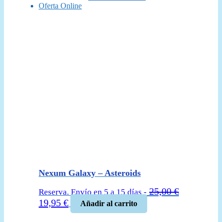
Oferta Online
Nexum Galaxy – Asteroids
25,00
€
Reserva. Envío en 5 a 15 días -
El
El
19,95
€
Añadir al carrito
precio
precio