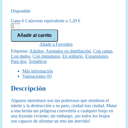
precio
precio
Disponible
original
actual
Gana 6 Calaveras equivalente a
1,20
€
era:
es:
The
Witcher:
69,95 €.
64,95 €.
Añadir al carrito
El
Viejo
Añade a Favoritos
Mundo
Etiquetas:
Adultos
,
Agotados en distribución
,
Con cartas
,
-
Con dados
,
Con miniaturas
,
En solitario
,
Expansiones
,
Legendary
Para dos
,
Temáticos
Hunt
cantidad
Más información
Valoraciones (0)
Descripción
Algunos monstruos son tan poderosos que siembran el
miedo y la destrucción a su paso, ciudad tras ciudad. Matar
a una bestia tan peligrosa convertiría a cualquier brujo en
una leyenda viviente; sin embargo, ¡no todos los brujos
son capaces de afrontar un reto tan atrevido!