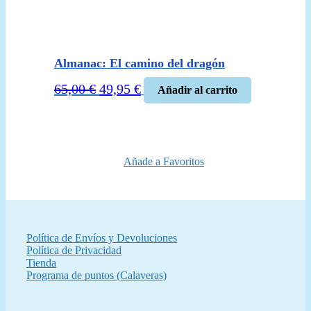
Almanac: El camino del dragón
El
El
65,00
€
49,95
€
Añadir al carrito
precio
precio
original
actual
era:
es:
65,00 €.
49,95 €.
Añade a Favoritos
Política de Envíos y Devoluciones
Política de Privacidad
Tienda
Programa de puntos (Calaveras)