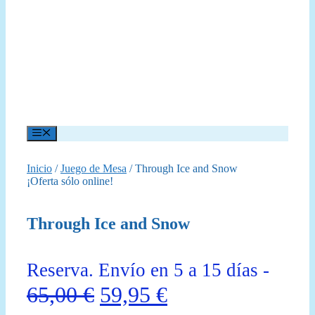
Menú
Inicio
/
Juego de Mesa
/ Through Ice and Snow
¡Oferta sólo online!
Through Ice and Snow
Reserva. Envío en 5 a 15 días -
El
El
65,00
€
59,95
€