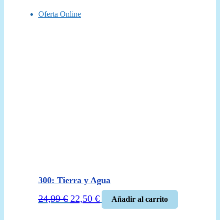
Oferta Online
300: Tierra y Agua
El
El
24,99
€
22,50
€
Añadir al carrito
precio
precio