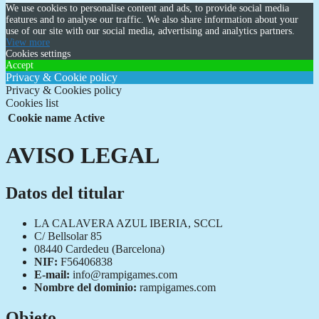
We use cookies to personalise content and ads, to provide social media
features and to analyse our traffic. We also share information about your
use of our site with our social media, advertising and analytics partners.
View more
Cookies settings
Accept
Privacy & Cookie policy
Privacy & Cookies policy
Cookies list
Cookie name
Active
AVISO LEGAL
Datos del titular
LA CALAVERA AZUL IBERIA, SCCL
C/ Bellsolar 85
08440 Cardedeu (Barcelona)
NIF:
F56406838
E-mail:
info@rampigames.com
Nombre del dominio:
rampigames.com
Objeto