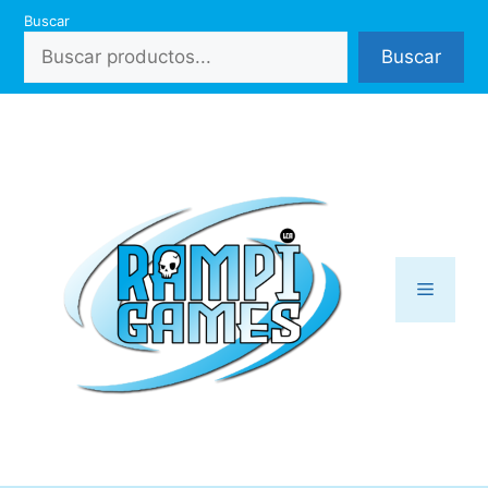
Saltar
Buscar
al
Buscar
contenido
Menú