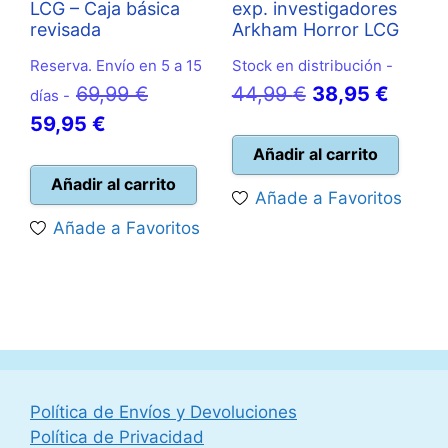
LCG – Caja básica
exp. investigadores
revisada
Arkham Horror LCG
Reserva. Envío en 5 a 15
Stock en distribución -
El
El
El
69,99
€
44,99
€
38,95
€
días -
El
precio
precio
precio
59,95
€
precio
original
original
actual
Añadir al carrito
actual
era:
era:
es:
Añadir al carrito
Añade a Favoritos
es:
69,99 €.
44,99 €.
38,95 
Añade a Favoritos
59,95 €.
Política de Envíos y Devoluciones
Política de Privacidad