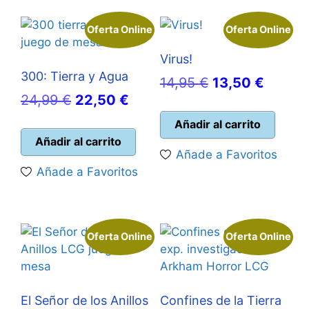
Oferta Online
Oferta Online
Virus!
300: Tierra y Agua
El
El
14,95
€
13,50
€
El
El
24,99
€
22,50
€
precio
precio
precio
precio
original
actual
Añadir al carrito
original
actual
Añadir al carrito
era:
es:
Añade a Favoritos
era:
es:
14,95 €.
13,50 
Añade a Favoritos
24,99 €.
22,50 €.
Oferta Online
Oferta Online
El Señor de los Anillos
Confines de la Tierra