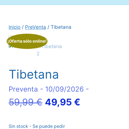
Inicio
/
PreVenta
/ Tibetana
¡Oferta sólo online!
Tibetana
Preventa - 10/09/2026 -
El
El
59,99
€
49,95
€
precio
precio
Sin stock - Se puede pedir