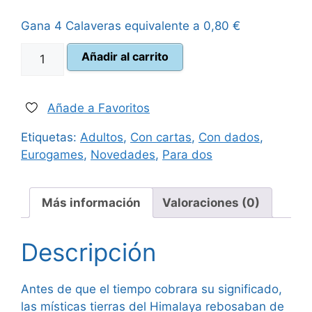
original
actual
Gana 4 Calaveras equivalente a
0,80
€
era:
es:
Tibetana
Añadir al carrito
59,99 €.
49,95 €.
cantidad
Añade a Favoritos
Etiquetas:
Adultos
,
Con cartas
,
Con dados
,
Eurogames
,
Novedades
,
Para dos
Más información
Valoraciones (0)
Descripción
Antes de que el tiempo cobrara su significado,
las místicas tierras del Himalaya rebosaban de