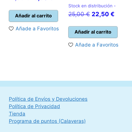
precio
precio
Stock en distribución -
El
El
25,00
€
22,50
€
original
actual
Añadir al carrito
precio
precio
era:
es:
Añade a Favoritos
original
actual
Añadir al carrito
14,95 €.
13,50 €.
era:
es:
Añade a Favoritos
25,00 €.
22,50 
Política de Envíos y Devoluciones
Política de Privacidad
Tienda
Programa de puntos (Calaveras)