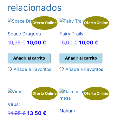
relacionados
Oferta Online
Oferta Online
Space Dragons
Fairy Trails
El
El
El
El
19,95
€
10,00
€
15,00
€
10,00
€
precio
precio
precio
precio
original
actual
original
actual
Añadir al carrito
Añadir al carrito
era:
es:
era:
es:
Añade a Favoritos
Añade a Favoritos
19,95 €.
10,00 €.
15,00 €.
10,00 
Oferta Online
Oferta Online
Virus!
Nakum
El
El
14,95
€
13,50
€