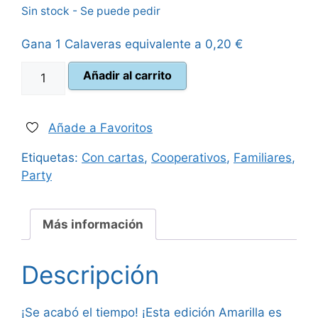
Sin stock - Se puede pedir
original
actual
Gana 1 Calaveras equivalente a
0,20
€
era:
es:
Time's
Añadir al carrito
20,99 €.
17,95 €.
Up!
Party
1
Añade a Favoritos
(Amarillo)
Etiquetas:
Con cartas
,
Cooperativos
,
Familiares
,
cantidad
Party
Más información
Descripción
¡Se acabó el tiempo! ¡Esta edición Amarilla es