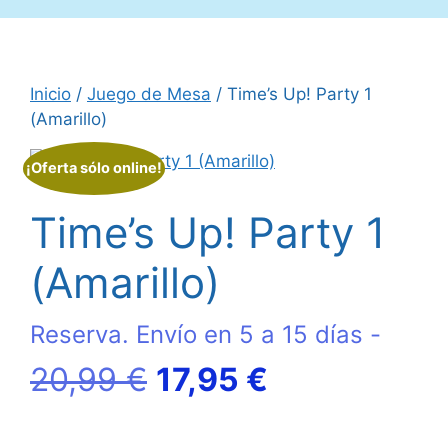
Inicio
/
Juego de Mesa
/ Time’s Up! Party 1
(Amarillo)
¡Oferta sólo online!
Time’s Up! Party 1
(Amarillo)
Reserva. Envío en 5 a 15 días -
El
El
20,99
€
17,95
€
precio
precio