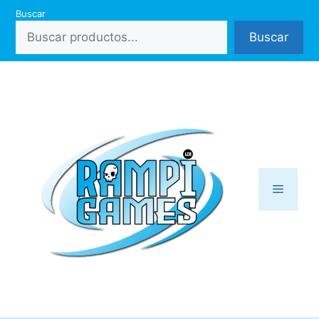
Saltar
Buscar
al
Buscar
contenido
Menú