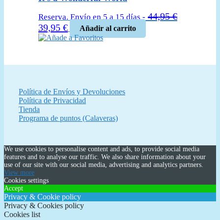
16,95 €.
15,25 €.
44,95
€
Reserva. Envío en 5 a 15 días -
El
El
39,95
€
Añadir al carrito
precio
precio
Añade a Favoritos
original
actual
era:
es:
44,95 €.
39,95 €.
Política de Envíos y Devoluciones
Política de Privacidad
Tienda
Programa de puntos (Calaveras)
We use cookies to personalise content and ads, to provide social media
features and to analyse our traffic. We also share information about your
use of our site with our social media, advertising and analytics partners.
View more
Cookies settings
Accept
Privacy & Cookie policy
Privacy & Cookies policy
Cookies list