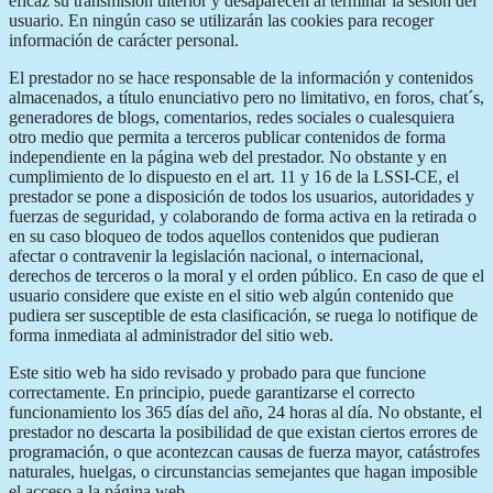
eficaz su transmisión ulterior y desaparecen al terminar la sesión del
usuario. En ningún caso se utilizarán las cookies para recoger
información de carácter personal.
El prestador no se hace responsable de la información y contenidos
almacenados, a título enunciativo pero no limitativo, en foros, chat´s,
generadores de blogs, comentarios, redes sociales o cualesquiera
otro medio que permita a terceros publicar contenidos de forma
independiente en la página web del prestador. No obstante y en
cumplimiento de lo dispuesto en el art. 11 y 16 de la LSSI-CE, el
prestador se pone a disposición de todos los usuarios, autoridades y
fuerzas de seguridad, y colaborando de forma activa en la retirada o
en su caso bloqueo de todos aquellos contenidos que pudieran
afectar o contravenir la legislación nacional, o internacional,
derechos de terceros o la moral y el orden público. En caso de que el
usuario considere que existe en el sitio web algún contenido que
pudiera ser susceptible de esta clasificación, se ruega lo notifique de
forma inmediata al administrador del sitio web.
Este sitio web ha sido revisado y probado para que funcione
correctamente. En principio, puede garantizarse el correcto
funcionamiento los 365 días del año, 24 horas al día. No obstante, el
prestador no descarta la posibilidad de que existan ciertos errores de
programación, o que acontezcan causas de fuerza mayor, catástrofes
naturales, huelgas, o circunstancias semejantes que hagan imposible
el acceso a la página web.