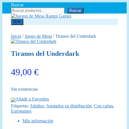
Saltar
Buscar
al
Buscar
contenido
Menú
Inicio
/
Juego de Mesa
/ Tiranos del Underdark
Tiranos del Underdark
49,00
€
Sin existencias
Añade a Favoritos
Etiquetas:
Adultos
,
Agotados en distribución
,
Con cartas
,
Eurogames
Más información