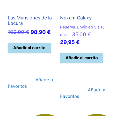
Las Mansiones de la
Nexum Galaxy
Locura
Reserva. Envío en 5 a 15
El
El
109,99
€
98,90
€
El
35,00
€
días -
precio
precio
El
precio
29,95
€
original
actual
Añadir al carrito
precio
original
era:
es:
actual
era:
Añadir al carrito
109,99 €.
98,90 €.
es:
35,00 €.
29,95 €.
Añade a
Favoritos
Añade a
Favoritos