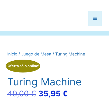
Menú
Inicio
/
Juego de Mesa
/ Turing Machine
¡Oferta sólo online!
Turing Machine
El
El
40,00
€
35,95
€
precio
precio