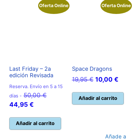
Oferta Online
Oferta Online
Last Friday – 2a
Space Dragons
edición Revisada
El
El
19,95
€
10,00
€
Reserva. Envío en 5 a 15
precio
precio
El
50,00
€
días -
original
actual
Añadir al carrito
El
precio
44,95
€
era:
es:
precio
original
19,95 €.
10,00 
actual
era:
Añadir al carrito
es:
50,00 €.
Añade a