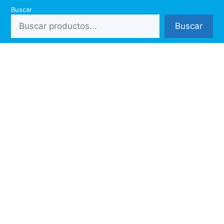
Saltar
Buscar
al
Buscar
contenido