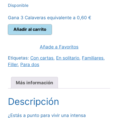
Disponible
original
actual
Gana 3 Calaveras equivalente a
0,60
€
era:
es:
Turing
Añadir al carrito
40,00 €.
35,95 €.
Machine
cantidad
Añade a Favoritos
Etiquetas:
Con cartas
,
En solitario
,
Familiares
,
Filler
,
Para dos
Más información
Descripción
¿Estás a punto para vivir una intensa