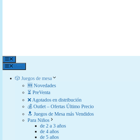
Menú
Menú
🎲 Juegos de mesa
🆕 Novedades
⏳ PreVenta
❌ Agotados en distribución
💰 Outlet – Ofertas Último Precio
🔝 Juegos de Mesa más Vendidos
Para Niños
de 2 a 3 años
de 4 años
de 5 años