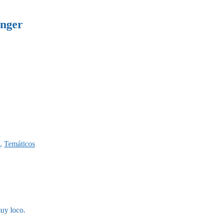
inger
,
Temáticos
muy loco.