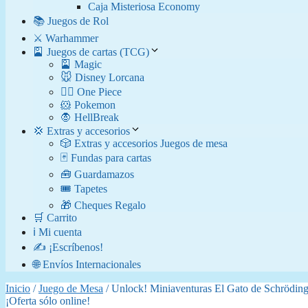
Caja Misteriosa Economy
📚 Juegos de Rol
⚔️ Warhammer
🎴 Juegos de cartas (TCG)
🎴 Magic
🐭 Disney Lorcana
🏴‍☠️ One Piece
🐹 Pokemon
🧛​ HellBreak
💢 Extras y accesorios
🎲 Extras y accesorios Juegos de mesa
🃏 Fundas para cartas
🧰 Guardamazos
🎟️ Tapetes
🎁 Cheques Regalo
🛒 Carrito
ℹ️ Mi cuenta
✍️ ¡Escríbenos!
🌐 Envíos Internacionales
Inicio
/
Juego de Mesa
/ Unlock! Miniaventuras El Gato de Schröding
¡Oferta sólo online!