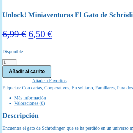
Unlock! Miniaventuras El Gato de Schröd
El
El
6,99
€
6,50
€
precio
precio
Disponible
original
actual
Unlock!
era:
es:
Miniaventuras
Añadir al carrito
El
6,99 €.
6,50 €.
Gato
Añade a Favoritos
de
Etiquetas:
Con cartas
,
Cooperativos
,
En solitario
,
Familiares
,
Para dos
Schrödinger
cantidad
Más información
Valoraciones (0)
Descripción
Encuentra el gato de Schrödinger, que se ha perdido en un universo 