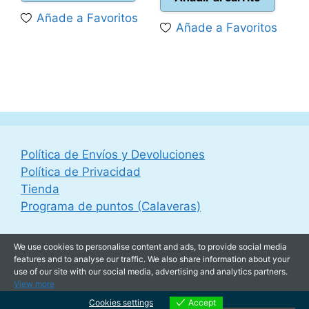
era:
es:
es:
44,99 €.
Añade a Favoritos
34,95 €.
31,50 €.
Añade a Favoritos
39,95 €.
Política de Envíos y Devoluciones
Política de Privacidad
Tienda
Programa de puntos (Calaveras)
We use cookies to personalise content and ads, to provide social media
features and to analyse our traffic. We also share information about your
use of our site with our social media, advertising and analytics partners.
View more
Cookies settings
Accept