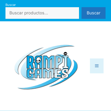
Saltar
Buscar
al
Buscar
contenido
Menú