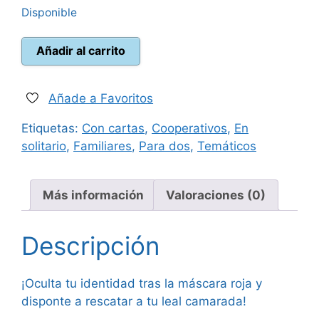
Disponible
original
actual
Unlock!
era:
es:
Añadir al carrito
Miniaventuras
Máscara
6,99 €.
6,50 €.
roja
Añade a Favoritos
cantidad
Etiquetas:
Con cartas
,
Cooperativos
,
En
solitario
,
Familiares
,
Para dos
,
Temáticos
Más información
Valoraciones (0)
Descripción
¡Oculta tu identidad tras la máscara roja y
disponte a rescatar a tu leal camarada!