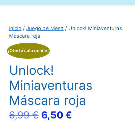
Inicio
/
Juego de Mesa
/ Unlock! Miniaventuras
Máscara roja
¡Oferta sólo online!
Unlock!
Miniaventuras
Máscara roja
El
El
6,99
€
6,50
€
precio
precio