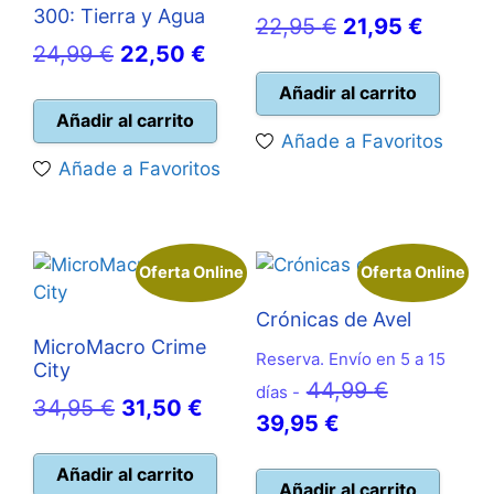
300: Tierra y Agua
El
El
22,95
€
21,95
€
El
El
24,99
€
22,50
€
precio
precio
precio
precio
original
actual
Añadir al carrito
original
actual
Añadir al carrito
era:
es:
Añade a Favoritos
era:
es:
22,95 €.
21,95 
Añade a Favoritos
24,99 €.
22,50 €.
Oferta Online
Oferta Online
Crónicas de Avel
MicroMacro Crime
Reserva. Envío en 5 a 15
City
El
44,99
€
días -
El
El
34,95
€
31,50
€
El
precio
39,95
€
precio
precio
precio
original
original
actual
Añadir al carrito
actual
era:
Añadir al carrito